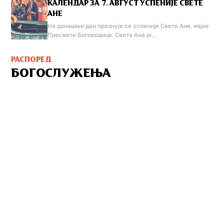
КАЛЕНДАР ЗА 7. АВГУСТ УСПЕНИЈЕ СВЕТЕ
АНЕ
На данашњи дан празнује се успеније Свете Ане, мајке
Пресвете Богородице. Света Ана је...
РАСПОРЕД
БОГОСЛУЖЕЊА