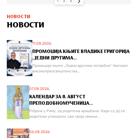
1
2
3
НОВОСТИ
НОВОСТИ
11.08.2026.
ПРОМОЦИЈА КЊИГЕ ВЛАДИКЕ ГРИГОРИЈА
,,ЈЕДНИ ДРУГИМА...
Промоција књиге „Једни другима потребни“ Његовог
високопреосвештенства...
07.08.2026.
КАЛЕНДАР ЗА 8. АВГУСТ
ПРЕПОДОБНОМУЧЕНИЦА...
Рођена у Риму, од родитеља хришћана. Када су јој се
родитељи упокојили, све своје имање...
06.08.2026.