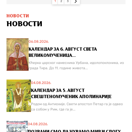
1
2
3
НОВОСТИ
НОВОСТИ
06.08.2026.
КАЛЕНДАР ЗА 6. АВГУСТ СВЕТА
ВЕЛИКОМУЧЕНИЦА...
Кћерка царског намесника Урбана, идолопоклоника, из
града Тира. До 11. године живота...
04.08.2026.
КАЛЕНДАР ЗА 5. АВГУСТ
СВЕШТЕНОМУЧЕНИК АПОЛИНАРИЈЕ
Родом од Антиохије. Свети апостол Петар га је одвео
са собом у Рим, где га је...
04.08.2026.
ПОЗВАНИ СМО ДА ЧУВАМО МИР И СЛОГУ