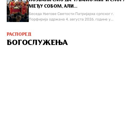
МЕЂУ СОБОМ, АЛИ...
Беседа Његове Светости Патријарха српског г.
Порфирија одржана 4. августа 2026. године у...
РАСПОРЕД
БОГОСЛУЖЕЊА