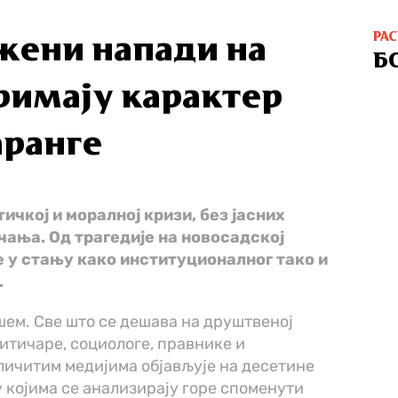
РА
жени напади на
Б
римају карактер
аранге
ичкој и моралној кризи, без јасних
ања. Од трагедије на новосадској
 у стању како институционалног тако и
.
шем. Све што се дешава на друштвеној
литичаре, социологе, правнике и
личитим медијима објављује на десетине
 којима се анализирају горе споменути