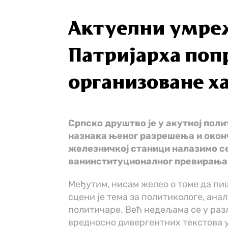
Актуелни умре
Патријарха поп
организоване х
Српско друштво је у акутној полит
назнака њеног разрешења и оконч
железничкој станици налазимо се
ванинституционалног превирања
Међутим, нисам желео о томе да пи
сцени је тема за политикологе, ана
политичаре. Већ недељама се у раз
вредносно дивергентних текстова у