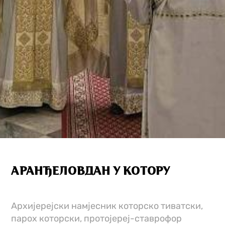
АРАНЂЕЛОВДАН У КОТОРУ
Aрхијерејски намјесник которско тиватски,
парох которски, протојереј-ставрофор