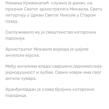
Немања Кривокапић
служио је данас, на
празник Светог архистратига Михаила, Свету
литургију у Цркви Светог Николе у Старом
граду.
Саслуживало му је свештенство которских
парохија.
Архистратиг Михаило војвода је цијеле
ангелске војскe.
Међу ангелима влада савршено једномислије,
једнодушност и љубав. Сваки човјек има свог
ангела чувара.
Аранђеловдан је слава бројних которских
породица.