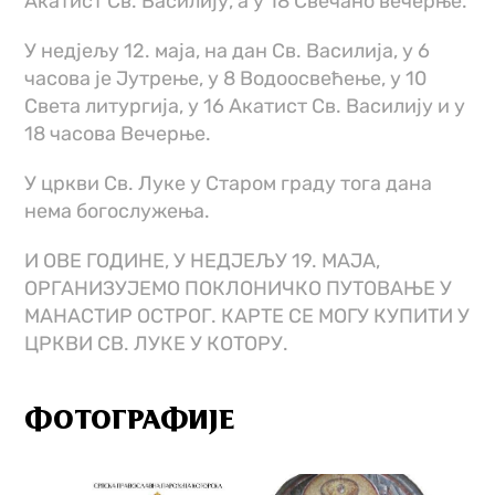
Акатист Св. Василију, а у 18 Свечано вечерње.
У недјељу 12. маја, на дан Св. Василија, у 6
часова је Јутрење, у 8 Водоосвећење, у 10
Света литургија, у 16 Акатист Св. Василију и у
18 часова Вечерње.
У цркви Св. Луке у Старом граду тога дана
нема богослужења.
И ОВЕ ГОДИНЕ, У НЕДЈЕЉУ 19. МАЈА,
ОРГАНИЗУЈЕМО ПОКЛОНИЧКО ПУТОВАЊЕ У
МАНАСТИР ОСТРОГ. КАРТЕ СЕ МОГУ КУПИТИ У
ЦРКВИ СВ. ЛУКЕ У КОТОРУ.
ФОТОГРАФИЈЕ