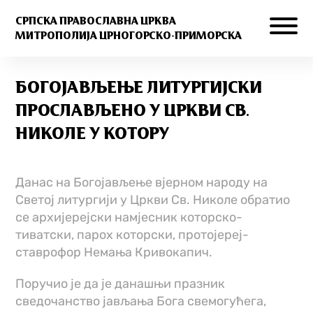
СРПСКА ПРАВОСЛАВНА ЦРКВА
МИТРОПОЛИЈА ЦРНОГОРСКО-ПРИМОРСКА
БОГОЈАВЉЕЊЕ ЛИТУРГИЈСКИ
ПРОСЛАВЉЕНО У ЦРКВИ СВ.
НИКОЛЕ У КОТОРУ
Данас на Богојављење вјерном народу на
Светој литургији у Цркви Св. Николе обратио
се архијерејски намјесник которско-
тиватски, парох которски, протојереј-
ставрофор Немања Кривокапич.
Поручио је да је данашњи празник
сведочанство јављања Бога свемогућега,