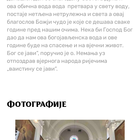
ова обична вода вода претвара у свету воду,
постаје нетљена нетрулежна и света а овај
благослов Божји чудо је које се дешава сваке
године пред нашим очима. Нека би Господ Бог
дао да нам ова богојављенска вода и ове
године буде на спасење и на вјечни живот.
Бог се јави“, поручио је о. Немања уз
отпоздрав вјернога народа ријечима
„ваистину се јави“.
ФОТОГРАФИЈЕ