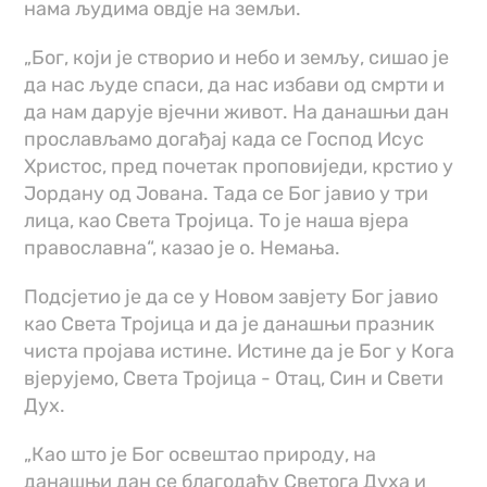
нама људима овд‌је на земљи.
„Бог, који је створио и небо и земљу, сишао је
да нас људе спаси, да нас избави од смрти и
да нам дарује вјечни живот. На данашњи дан
прослављамо догађај када се Господ Исус
Христос, пред почетак проповиједи, крстио у
Јордану од Јована. Тада се Бог јавио у три
лица, као Света Тројица. То је наша вјера
православна“, казао је о. Немања.
Подсјетио је да се у Новом завјету Бог јавио
као Света Тројица и да је данашњи празник
чиста пројава истине. Истине да је Бог у Кога
вјерујемо, Света Тројица - Отац, Син и Свети
Дух.
„Као што је Бог освештао природу, на
данашњи дан се благодаћу Светога Духа и