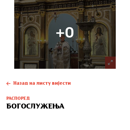
+0
Назад на листу вијести
РАСПОРЕД
БОГОСЛУЖЕЊА