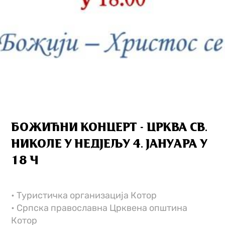
БОЖИЋНИ КОНЦЕРТ - ЦРКВА СВ.
НИКОЛЕ У НЕДЈЕЉУ 4. ЈАНУАРА У
18 Ч
• Туристичка организација Котор
• Српска православна Црквена општина
Котор