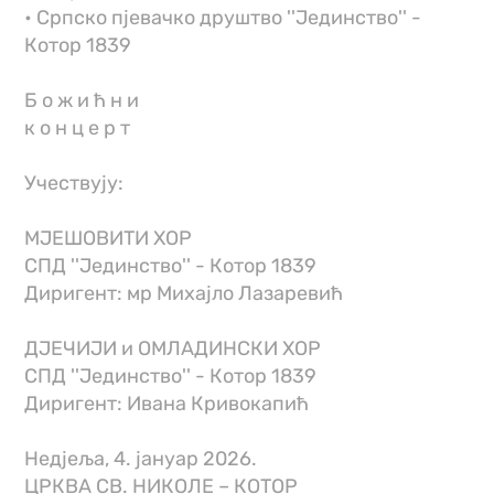
• Српско пјевачко друштво ''Јединство'' -
Котор 1839
Б о ж и ћ н и
к о н ц е р т
Учествују:
МЈЕШОВИТИ ХОР
СПД ''Јединство'' - Котор 1839
Диригент: мр Михајло Лазаревић
ДЈЕЧИЈИ и ОМЛАДИНСКИ ХОР
СПД ''Јединство'' - Котор 1839
Диригент: Ивана Кривокапић
Недјеља, 4. јануар 2026.
ЦРКВА СВ. НИКОЛЕ – КОТОР