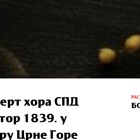
РА
ерт хора СПД
Б
тор 1839. у
ру Црне Горе