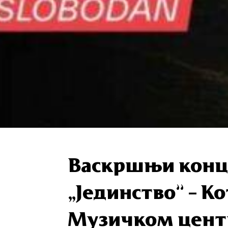
Васкршњи конц
„Јединство” – Ко
Музичком цент