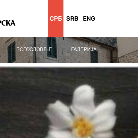
СРБ
SRB
ENG
РСКА
БОГОСЛОВЉЕ
ГАЛЕРИЈА