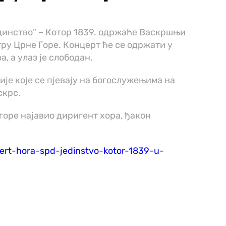
динство” – Котор 1839. одржаће Васкршњи
тру Црне Горе. Концерт ће се одржати у
а, а улаз је слободан.
је које се пјевају на богослужењима на
скрс.
горе
најавио диригент хора, ђакон
cert-hora-spd-jedinstvo-kotor-1839-u-