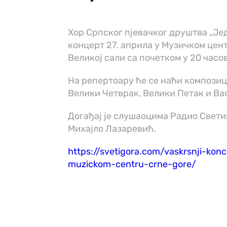
Хор Српског пјевачког друштва „Је
концерт 27. априла у Музичком цен
Великој сали са почетком у 20 часов
На репертоару ће се наћи композици
Велики Четврак, Велики Петак и Ва
Догађај је слушаоцима
Радио Свети
Михајло Лазаревић.
https://svetigora.com/vaskrsnji-kon
muzickom-centru-crne-gore/