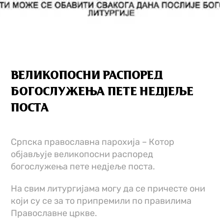
ВЕЛИКОПОСНИ РАСПОРЕД
БОГОСЛУЖЕЊА ПЕТЕ НЕДЈЕЉЕ
ПОСТА
Српска православна парохија – Котор
објављује великопосни распоред
богослужења пете недјеље поста.
На свим литургијама могу да се причесте они
који су се за то припремили по правилима
Православне цркве.