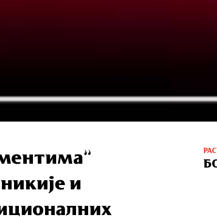
РА
ументима”
Б
никије и
диционалних