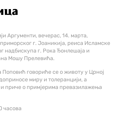
ица
ји Аргументи, вечерас, 14. марта,
приморског г. Јоаникија, реиса Исламске
ог надбискупа г. Рока Ђонлешаја и
ана Мошу Прелевића.
на Поповић говориће се о животу у Црној
 доприносе миру и толеранцији, а
е и приче о примјерима превазилажења
0 часова