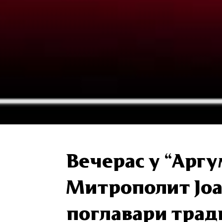
Вечерас у “Арг
Митрополит Јоа
поглавари тра