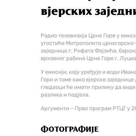
вјерских заједн
Радио телевизија Црне Горе у емиси
угостиће Митрополита црногорско-
заједнице г. Рифата Фејзића, барск
врховног рабина Црне Горе г. Луци
У емисији, коју уређујe и води Ива
Гори и томе како вјерске заједнице
гледаоци ће имати прилику да вид
разлика и подјела.
Аргументи – Прво програм РТЦГ у 2
ФОТОГРАФИЈЕ