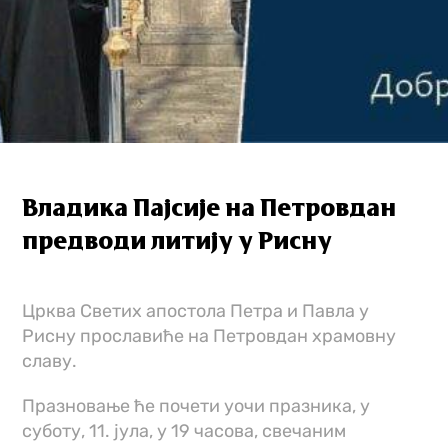
Владика Пајсије на Петровдан
предводи литију у Рисну
Црква Светих апостола Петра и Павла у
Рисну прославиће на Петровдан храмовну
славу.
Празновање ће почети уочи празника, у
суботу, 11. јула, у 19 часова, свечаним