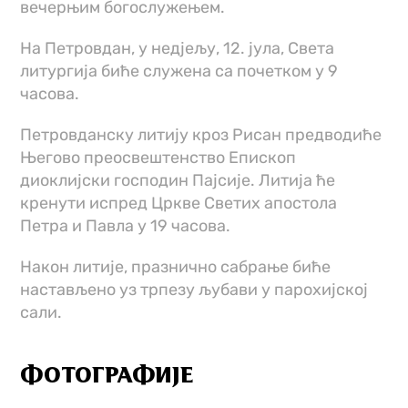
вечерњим богослужењем.
На Петровдан, у недјељу, 12. јула, Света
литургија биће служена са почетком у 9
часова.
Петровданску литију кроз Рисан предводиће
Његово преосвештенство Епископ
диоклијски господин Пајсије. Литија ће
кренути испред Цркве Светих апостола
Петра и Павла у 19 часова.
Након литије, празнично сабрање биће
настављено уз трпезу љубави у парохијској
сали.
ФОТОГРАФИЈЕ