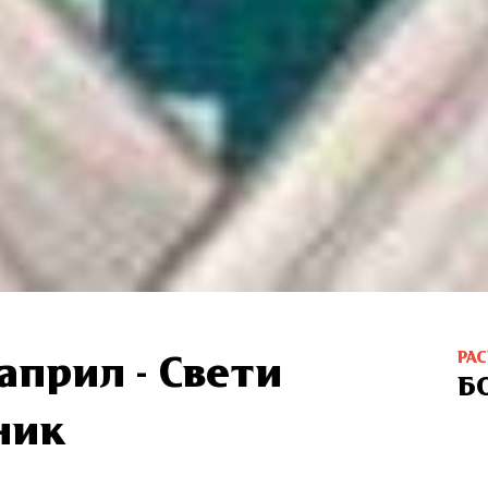
РА
 април - Свети
Б
ник