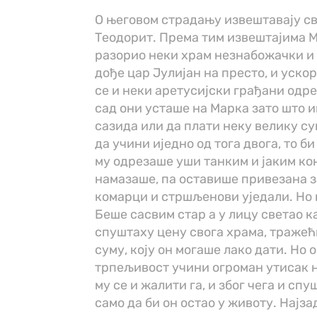
О његовом страдању извештавају св
Теодорит. Према тим извештајима М
разорио неки храм незнабожачки и 
дође цар Јулијан на престо, и уско
се и неки аретусијски грађани одр
сад они усташе на Марка зато што и
сазида или да плати неку велику су
да учини иједно од тога двога, то б
му одрезаше уши танким и јаким ко
намазаше, па оставише привезана за
комарци и стршљенови уједали. Но 
Беше сасвим стар а у лицу светао 
спуштаху цену свога храма, тражећ
суму, коју он могаше лако дати. Но 
трпељивост учини огроман утисак н
му се и жалити га, и због чега и сп
само да би он остао у животу. Најза