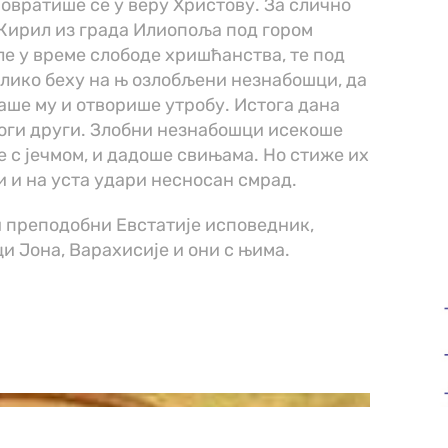
повратише се у веру Христову. За слично
 Кирил из града Илиопоља под гором
ле у време слободе хришћанства, те под
олико беху на њ озлобљени незнабошци, да
аше му и отворише утробу. Истога дана
ноги други. Злобни незнабошци исекоше
 с јечмом, и дадоше свињама. Но стиже их
и и на уста удари несносан смрад.
 преподобни Евстатије исповедник,
и Јона, Варахисије и они с њима.