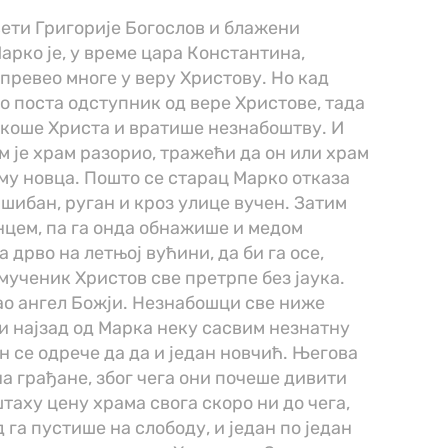
ети Григорије Богослов и блажени
арко је, у време цара Константина,
превео многе у веру Христову. Но кад
ро поста одступник од вере Христове, тада
екоше Христа и вратише незнабоштву. И
м је храм разорио, тражећи да он или храм
му новца. Пошто се старац Марко отказа
и шибан, руган и кроз улице вучен. Затим
нцем, па га онда обнажише и медом
 дрво на летњој вућини, да би га осе,
мученик Христов све претрпе без јаука.
као ангел Божји. Незнабошци све ниже
и најзад од Марка неку сасвим незнатну
он се одрече да да и један новчић. Његова
а грађане, због чега они почеше дивити
уштаху цену храма свога скоро ни до чега,
д га пустише на слободу, и један по један