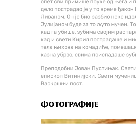
опет сви примише поуке од њега и 
дело пострадао је у то време ђакон
Ливаном. Он је био разбио неке идо
Јулијаном буде за то љуто мучен. Т
кад га убише, зубима својим распар
кад и свети Кирил пострадаше и м
тела њихова на комадиће, помешаше
казна убрзо, свима поиспадаше зуб
Преподобни Јован Пустињак. Свети
епископ Витинијски. Свети мучениц
Васкршњи пост.
ФОТОГРАФИЈЕ