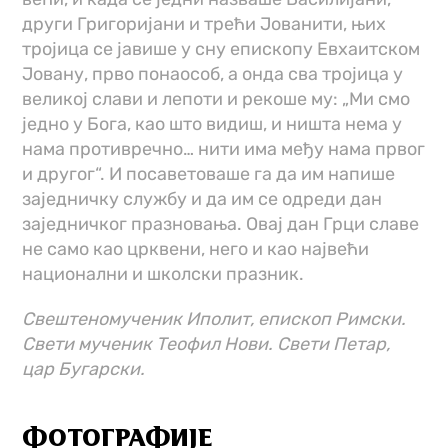
други Григоријани и трећи Јованити, њих
тројица се јавише у сну епископу Евхаитском
Јовану, прво понаособ, а онда сва тројица у
великој слави и лепоти и рекоше му: „Ми смо
једно у Бога, као што видиш, и ништа нема у
нама противречно… нити има међу нама првог
и другог“. И посаветоваше га да им напише
заједничку службу и да им се одреди дан
заједничког празновања. Овај дан Грци славе
не само као црквени, него и као највећи
национални и школски празник.
Свештеномученик Иполит, епископ Римски.
Свети мученик Теофил Нови. Свети Петар,
цар Бугарски.
ФОТОГРАФИЈЕ