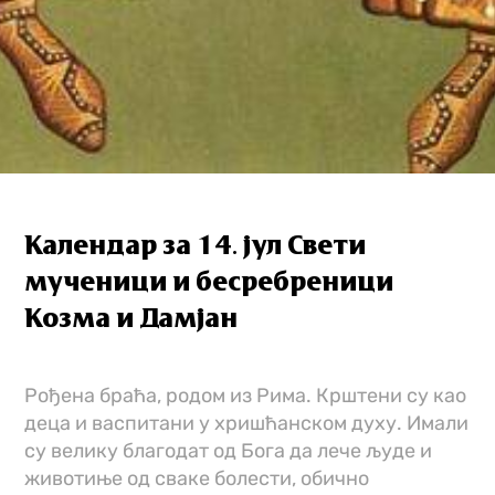
Календар за 14. јул Свети
мученици и бесребреници
Козма и Дамјан
Рођена браћа, родом из Рима. Крштени су као
деца и васпитани у хришћанском духу. Имали
су велику благодат од Бога да лече људе и
животиње од сваке болести, обично