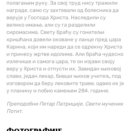
полагањем руку. За свој труд нису тражили
награде, само су захтевали од болесника да
верује у Господа Христа. Наследили су
велико имање, али су га разделили
сиромасима. Свету браћу су гонитељи
хришћана довели оковане у ланце пред цара
Карина, који им нареди да се одрекну Христа
и принесу жртве идолима. Али браћа чудесно
излечише и самога цара, те он изјави своју
веру у Христа и отпусти их. Завидан њиховој
слави, један лекар, бивши њихов учитељ, под
изговором да беру лековите траве, одвео их је
у планину и побио камењем 284. године.
Преподобни Петар Патриције. Свети мученик
Потит.