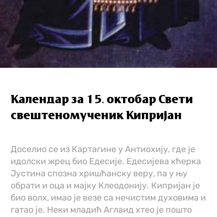
Календар за 15. октобар Свети
свештеномученик Кипријан
Доселио се из Картагине у Антиохију, где је
идолски жрец био Едесије. Едесијева кћерка
Јустина спозна хришћанску веру, па у њу
обрати и оца и мајку Клеодонију. Кипријан је
био волх, имао је везе са нечистим духовима и
гатао је. Неки младић Аглаид хтео је пошто