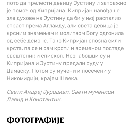
пото да прелести девицу Јустину и затражио
је помоћ од Кипријана. Кипријан навођаше
зле духове на Јустину да би у њој распалио
страст према Аглаиду, али света девица је
крсним знамењем и молитвом Богу одгонила
од себе демоне. Тако Кипријан спозна сили
крста, па се и сам крсти и временом постаде
свештеник и епископ. Незнабошци су и
Кипријана и Јустину предали суду у
Дамаску. Потом су мучени и посечени у
Никомидији, крајем III века.
Свети Андреј Јуродиви. Свети мученици
Давид и Константин.
ФОТОГРАФИЈЕ