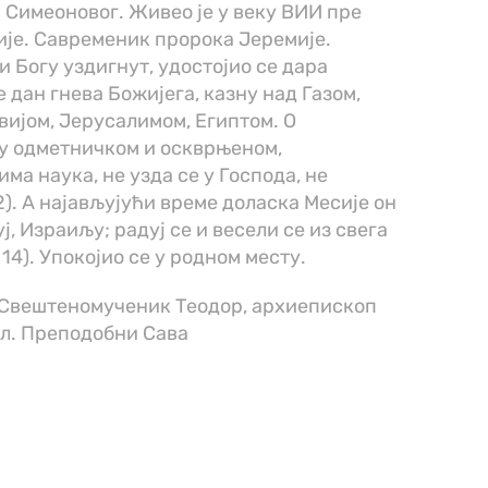
а Симеоновог. Живео је у веку ВИИ пре
сије. Савременик пророка Јеремије.
и Богу уздигнут, удостојио се дара
 дан гнева Божијега, казну над Газом,
вијом, Јерусалимом, Египтом. О
ду одметничком и оскврњеном,
ма наука, не узда се у Господа, не
-2). А најављујући време доласка Месије он
ј, Израиљу; радуј се и весели се из свега
 14). Упокојио се у родном месту.
 Свештеномученик Теодор, архиепископ
л. Преподобни Сава