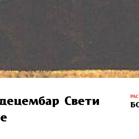
РА
. децембар Свети
Б
је