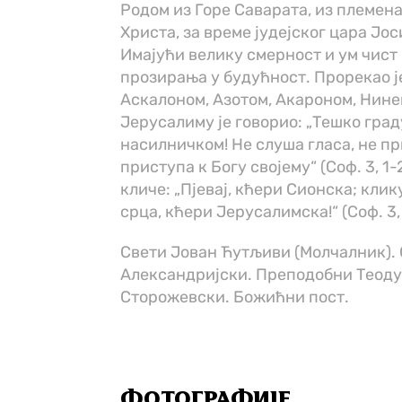
Родом из Горе Саварата, из племен
Христа, за време јудејског цара Јо
Имајући велику смерност и ум чист 
прозирања у будућност. Прорекао је
Аскалоном, Азотом, Акароном, Нине
Јерусалиму је говорио: „Тешко гра
насилничком! Не слуша гласа, не при
приступа к Богу својему“ (Соф. 3, 1
кличе: „Пјевај, кћери Сионска; клику
срца, кћери Јерусалимска!“ (Соф. 3,
Свети Јован Ћутљиви (Молчалник).
Александријски. Преподобни Теоду
Сторожевски. Божићни пост.
ФОТОГРАФИЈЕ