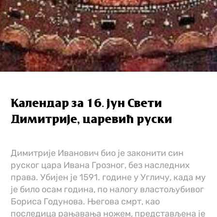
Календар за 16. јун Свети
Димитрије, царевић руски
Димитрије Иванович био је законити син
руског цара Ивана Грозног, без наследних
права. Убијен је 1591. године у Угличу, када му
је било осам година, по налогу властољубивог
Бориса Годунова. Његова смрт, као
последица рањавања ножем, представљена је