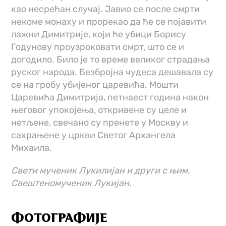
као несрећан случај. Јавио се после смрти
некоме монаху и прорекао да ће се појавити
лажни Димитрије, који ће убици Борису
Годунову проузроковати смрт, што се и
догодило. Било је то време великог страдања
руског народа. Безбројна чудеса дешавала су
се на гробу убијеног царевића. Мошти
Царевића Димитрија, петнаест година након
његовог упокојења, откривене су целе и
нетљене, свечано су пренете у Москву и
сахрањене у цркви Светог Архангела
Михаила.
Свети мученик Лукилијан и други с њим.
Свештеномученик Лукијан.
ФОТОГРАФИЈЕ