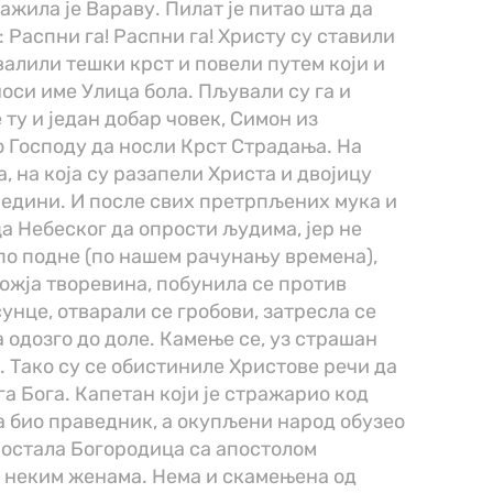
ажила је Вараву. Пилат је питао шта да
: Распни га! Распни га! Христу су ставили
авалили тешки крст и повели путем који и
носи име Улица бола. Пљували су га и
ту и један добар човек, Симон из
о Господу да носли Крст Страдања. На
, на која су разапели Христа и двојицу
средини. И после свих претрпљених мука и
а Небеског да опрости људима, јер не
а по подне (по нашем рачунању времена),
Божја творевина, побунила се против
унце, отварали се гробови, затресла се
 одозго до доле. Камење се, уз страшан
. Тако су се обистиниле Христове речи да
а Бога. Капетан који је стражарио код
ста био праведник, а окупљени народ обузео
е остала Богородица са апостолом
ш неким женама. Нема и скамењена од