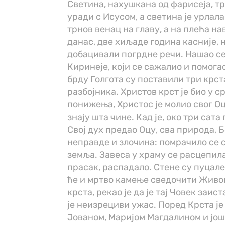
Светина, нахушкана од фарисеја, тр
уради с Исусом, а светина је урлала
трнов венац на главу, а на плећа н
данас, две хиљаде година касније, 
добацивали погрдне речи. Нашао се 
Киринеје, који се сажалио и помога
брду Голгота су поставили три крста
разбојника. Христов крст је био у 
понижења, Христос је молио свог Оц
знају шта чине. Кад је, око три сат
Свој дух предао Оцу, сва природа, 
неправде и злочина: помрачило се с
земља. Завеса у храму се расцепила
прасак, распадало. Стене су пуцале
ће и мртво камење сведочити Живог
крста, рекао је да је тај Човек заи
је неизрециви ужас. Поред Крста ј
Јованом, Маријом Магдалином и јо