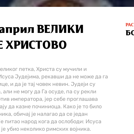
РА
. април ВЕЛИКИ
Б
ЋЕ ХРИСТОВО
еликог петка, Христа су мучили и
Исуса Јудејима, рекавши да не може да га
е, и да је тај човек невин. Јудеји су
 али не могу да Га осуде, па су рекли
отив императора, јер себе проглашава
ју да казне починиоца. Како је то било
ика, обичај је налагао да се један
је питао народ кога да ослободи: Исуса
и је убио неколико римских војника.