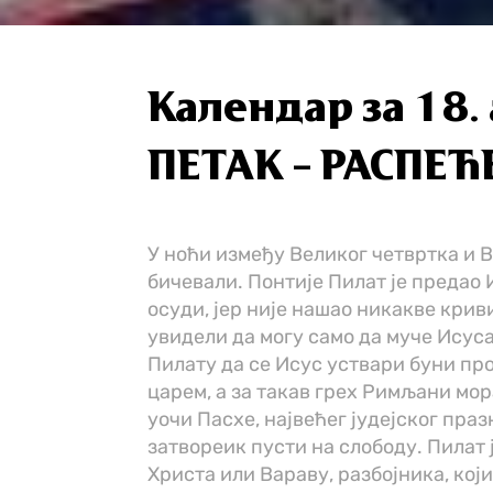
Календар за 18
ПЕТАК – РАСПЕ
У ноћи између Великог четвртка и В
бичевали. Понтије Пилат је предао 
осуди, јер није нашао никакве кривиц
увидели да могу само да муче Исуса,
Пилату да се Исус уствари буни пр
царем, а за такав грех Римљани мора
уочи Пасхе, највећег јудејског празн
затвореик пусти на слободу. Пилат 
Христа или Вараву, разбојника, кој