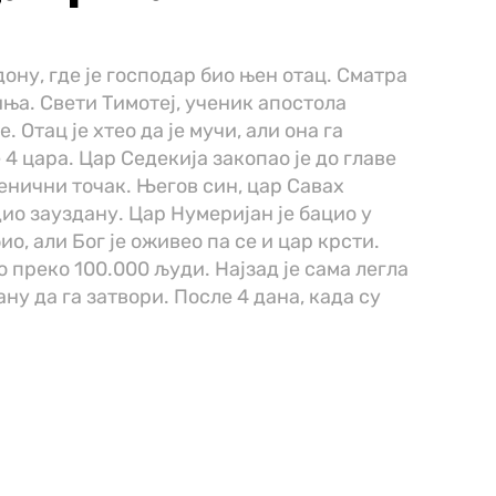
дону, где је господар био њен отац. Сматра
иња. Свети Тимотеј, ученик апостола
 Отац је хтео да је мучи, али она га
 4 цара. Цар Седекија закопао је до главе
оденични точак. Његов син, цар Савах
дио зауздану. Цар Нумеријан је бацио у
ио, али Бог је оживео па се и цар крсти.
 преко 100.000 људи. Најзад је сама легла
ну да га затвори. После 4 дана, када су