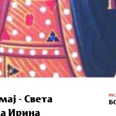
РА
мај - Света
Б
а Ирина