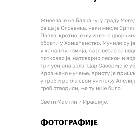
Живела је на Балкану, у граду Меге
се да је Словенка, неки мисле Српк
Павла, крстио је њу и њене дворкиње.
обрати у Хришћанство. Мучили су је
у канал пун змија, па је везао за в
потковао је, натоварио песком и во
три усијана вола. Цар Саворије је уб
Кроз њено мучење, Христу је пришло
у гроб и рекла свом учитељу Апелија
гроб отворили, ње ту није било.
Свети Мартин и Ираклије.
ФОТОГРАФИЈЕ