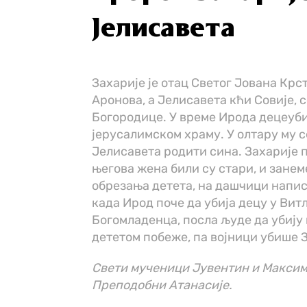
Јелисавета
Захарије је отац Светог Јована Крс
Аронова, а Јелисавета кћи Совије, 
Богородице. У време Ирода децеуб
јерусалимском храму. У олтару му с
Јелисавета родити сина. Захарије п
његова жена били су стари, и занеме
обрезања детета, на дашчици написао:
када Ирод поче да убија децу у Витл
Богомладенца, посла људе да убију 
дететом побеже, па војници убише 
Свети мученици Јувентин и Максим
Преподобни Атанасије.