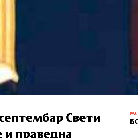
РА
 септембар Свети
Б
е и праведна