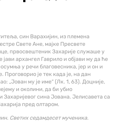
титеља, син Варахијин, из племена
сестре Свете Ане, мајке Пресвете
ице, првосвештеник Захарије служаше у
е јави архангел Гаврило и објави му да ће
осумња у речи благовесника, јер и он и
. Проговорио је тек када је, на дан
 „Јован му је име“ (Лк. 1, 63). Доцније,
ејему и околини, да би убио
и Захаријевог сина Јована. Јелисавета са
Захарија пред олтаром.
ин. Светих седамдесет мученика.