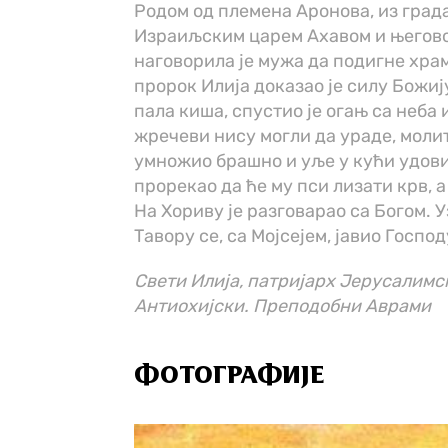
Родом од племена Аронова, из града
Израиљским царем Ахавом и његово
наговорила је мужа да подигне хра
пророк Илија доказао је силу Божију
пала киша, спустио је огањ са неба 
жречеви нису могли да ураде, молит
умножио брашно и уље у кући удовиц
прорекао да ће му пси лизати крв, 
На Хориву је разговарао са Богом. У
Тавору се, са Мојсејем, јавио Госпо
Свети Илија, патријарх Јерусалимск
Антиохијски. Преподобни Аврами
ФОТОГРАФИЈЕ