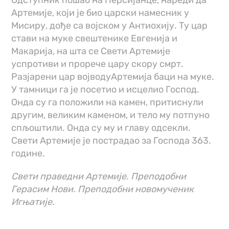
Одступник пошао на Персијанце, нареди да
Артемије, који је био царски намесник у
Мисиру, дође са војском у Антиохију. Ту цар
стави на муке свештенике Евгенија и
Макарија, на шта се Свети Артемије
успротиви и прорече цару скору смрт.
Разјарени цар војводуАртемија баци на муке.
У тамници га је посетио и исцелио Господ.
Онда су га положили на камен, притиснули
другим, великим каменом, и тело му потпуно
спљоштили. Онда су му и главу одсекли.
Свети Артемије је пострадао за Господа 363.
године.
Свети праведни Артемије. Преподобни
Герасим Нови. Преподобни новомученик
Игњатије.