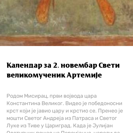
Календар за 2. новембар Свети
великомученик Артемије
Родом Мисирац, први војвода цара
Константина Великог. Видео је победоносни
крст који је јавио цару и крстио се. Пренео је
мошти Светог Андреја из Патраса и Светог
Луке из Тиве у Цариград. Када је Јулијан