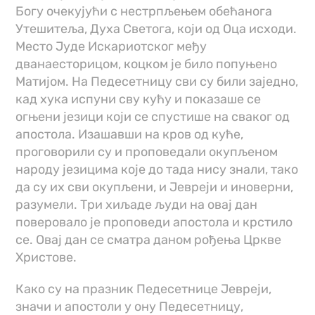
Богу очекујући с нестрпљењем обећанога
Утешитеља, Духа Светога, који од Оца исходи.
Место Јуде Искариотског међу
дванаесторицом, коцком је било попуњено
Матијом. На Педесетницу сви су били заједно,
кад хука испуни сву кућу и показаше се
огњени језици који се спустише на сваког од
апостола. Изашавши на кров од куће,
проговорили су и проповедали окупљеном
народу језицима које до тада нису знали, тако
да су их сви окупљени, и Јевреји и иноверни,
разумели. Три хиљаде људи на овај дан
поверовало је проповеди апостола и крстило
се. Овај дан се сматра даном рођења Цркве
Христове.
Како су на празник Педесетнице Јевреји,
значи и апостоли у ону Педесетницу,