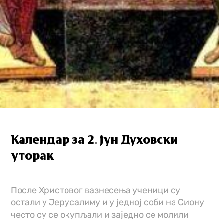
Календар за 2. јун Духовски
уторак
После Христовог вазнесења ученици су
остали у Јерусалиму и у једној соби на Сиону
често су се окупљали и заједно се молили