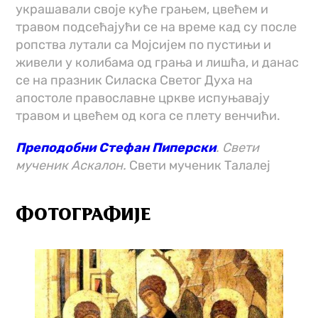
украшавали своје куће грањем, цвећем и
травом подсећајући се на време кад су после
ропства лутали са Мојсијем по пустињи и
живели у колибама од грања и лишћа, и данас
се на празник Силаска Светог Духа на
апостоле православне цркве испуњавају
травом и цвећем од кога се плету венчићи.
Преподобни Стефан Пиперски
. Свети
мученик Аскалон.
Свети мученик Талалеј
ФОТОГРАФИЈЕ