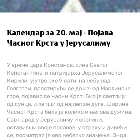
Календар за 20. мај - Појава
Часног Крста у Јерусалиму
У време цара Констанса, сина Светог
Константина, и патријарха Јерусалимског
Кирили, ујутро око 9 сати, на небу над
Голготом, простирући се до изнад Маслинске
горе, појавио се Часни Крст. Био је светлији
од сунца, и лепши од најлепше дуге. Ширина
Часног Крста била је колико и његова дужина.
Сав народ у Јерусалиму и околини,
оставивши своје послове, у страху и дивећи
се, посматрао је ово небеско знамење. Онда