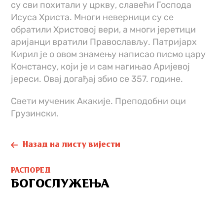
су сви похитали у цркву, славећи Господа
Исуса Христа. Многи неверници су се
обратили Христовој вери, а многи јеретици
аријанци вратили Православљу. Патријарх
Кирил је о овом знамењу написао писмо цару
Констансу, који је и сам нагињао Аријевој
јереси. Овај догађај збио се 357. године.
Свети мученик Акакије. Преподобни оци
Грузински.
Назад на листу вијести
РАСПОРЕД
БОГОСЛУЖЕЊА