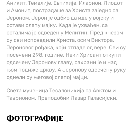
Аникит, Темелије, Евтихије, Иларион, Лиодот
и Амонит, пострадаше за Христа заједно са
Јероном. Јерон је одбио да иде у војску и
остави слепу мајку. Када је ухваћен, са
осталима је одведен у Мелитин. Пред кнезом
су сви исповедили Христа, осим Виктора,
Јероновог рођака, који отпаде од вере. Сви су
посечени 298. године. Неки Хрисант откупи
одсечену Јеронову главу, сахрани је и над
њом подиже цркву. А Јеронову одсечену руку
однели су његовој слепој мајци.
Света мученица Тесалоникија са Авктом и
Таврионом. Преподобни Лазар Галасијски.
ФОТОГРАФИЈЕ