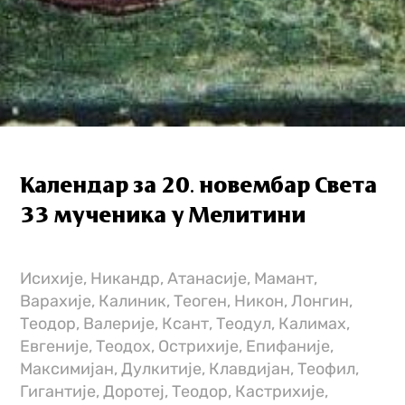
Календар за 20. новембар Света
33 мученика у Мелитини
Исихије, Никандр, Атанасије, Мамант,
Варахије, Калиник, Теоген, Никон, Лонгин,
Теодор, Валерије, Ксант, Теодул, Калимах,
Евгеније, Теодох, Острихије, Епифаније,
Максимијан, Дулкитије, Клавдијан, Теофил,
Гигантије, Доротеј, Теодор, Кастрихије,