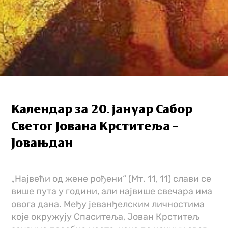
Календар за 20. јануар Сабор
Светог Јована Крститеља –
Јовањдан
„Највећи од жене рођени“ (Мт. 11, 11) слави се
више пута у години, али највише свечара има
овога дана. Међу јеванђелским личностима
које окружују Спаситеља, Јован Крститељ