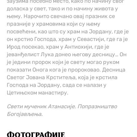
заузима посебно место, како по начину свог
доласка у свет, тако и по начину живота у
њему. Нарочито свечано овај празник се
празније у храмовима који су њему
посвећени, као што су храм на Јордану, где је
он крстио Господа, храм у Севастији, где га је
Ирод посекао, храм у Антиохији, где је
јеванђелист Лука донео његову десницу… Он
је једини пророк који је свету могао руком
показати Онога кога је пророковао. Десница
Светог Јована Крститеља, која је крстила
Господа на Јордану, сада се налази у
Цетињском манастиру.
Свети мученик Атанасије. Попразништво
Богојављења.
ФОТОГРАФИЈЕ