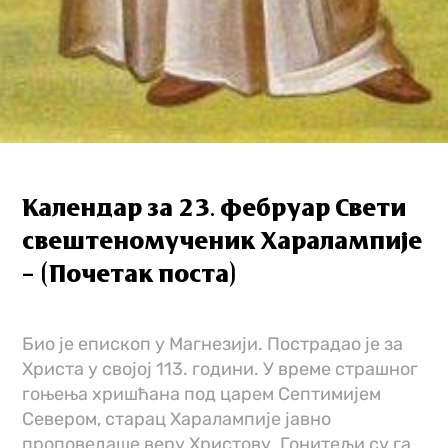
Календар за 23. фебруар Свети
свештеномученик Харалампије
– (Почетак поста)
Био је епископ у Магнезији. Пострадао је за
Христа у својој 113. години. У време страшног
гоњења хришћана под царем Септимијем
Севером, старац Харалампије јавно
проповедаше веру Христову. Гонитељи су га