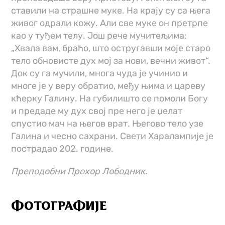
ставили на страшне муке. На крају су са њега
живог одрали кожу. Али све муке он претрпе
као у туђем телу. Још рече мучитељима:
„Хвала вам, браћо, што остругавши моје старо
тело обновисте дух мој за нови, вечни живот“.
Док су га мучили, многа чуда је учинио и
многе је у веру обратио, међу њима и цареву
кћерку Галину. На губилишто се помоли Богу
и предаде му дух свој пре него је џелат
спустио мач на његов врат. Његово тело узе
Галина и чесно сахрани. Свети Харалампије је
пострадао 202. године.
Преподобни Прохор Лободник.
ФОТОГРАФИЈЕ