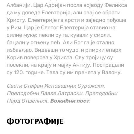
Албанији. Цар Адријан посла војводу Феликса
да му доведе Елевтерија, али овај се обрати
Христу. Елевтерије га крсти и заједно пођоше
у Рим. Цар је Светог Елевтерија ставио на
силне муке: пекли су га, кували у смоли,
бацали у огњену пећ. Али Бог га је стално
избављао. Видевши то чудо, и римски епарх
Корив поверова у Христа. Сву тројицу су
посекли, на крају и мајку Антију. Пострадали
су 120. године. Тела су им пренета у Валону.
Свети Стефан Исповедник Сурожски.
Преподобни Павле Латраски. Преподобни
Пард Отшелник.
Божићни пост
.
ФОТОГРАФИЈЕ