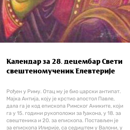
Календар за 28. децембар Свети
свештеномученик Елевтерије
Рођен у Риму. Отац му је био царски антипат.
Мајка Антија, коју је крстио апостол Павле,
дала га је код епископа Римског Аниките, који
га у 15. години рукоположи за ђакона, у 18. за
свештеника и 20. за епископа. Постављен је
за епископа Илирије, са седиштем у Валони, у