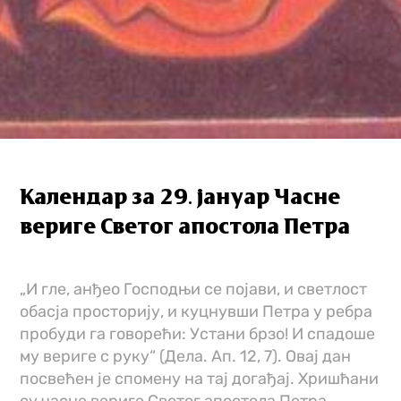
Календар за 29. јануар Часне
вериге Светог апостола Петра
„И гле, анђео Господњи се појави, и светлост
обасја просторију, и куцнувши Петра у ребра
пробуди га говорећи: Устани брзо! И спадоше
му вериге с руку“ (Дела. Ап. 12, 7). Овај дан
посвећен је спомену на тај догађај. Хришћани