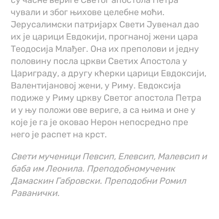
су часне вериге Светог апостола Петра
чували и због њихове целебне моћи.
Јерусалимски патријарх Свети Јувенал дао
их је царици Евдокији, прогнаној жени цара
Теодосија Млађег. Она их преполови и једну
половину посла цркви Светих Апостола у
Цариграду, а другу кћерки царици Евдоксији,
Валентијановој жени, у Риму. Евдоксија
подиже у Риму цркву Светог апостола Петра
и у њу положи ове вериге, а са њима и оне у
које је га је оковао Нерон непосредно пре
него је распет на крст.
Свети мученици Певсип, Елевсип, Малевсип и
баба им Леонила. Преподобномученик
Дамаскин Габровски. Преподобни Ромил
Раванички.