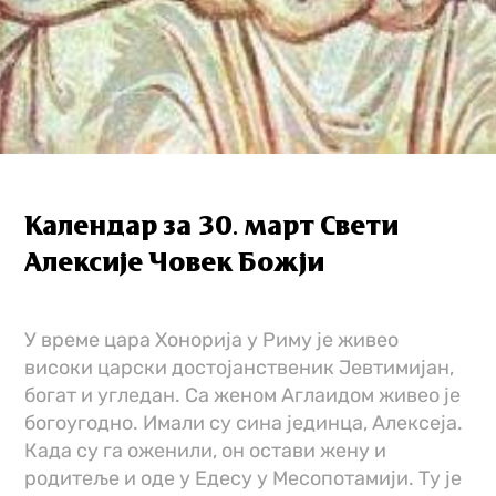
Календар за 30. март Свети
Алексије Човек Божји
У време цара Хонорија у Риму је живео
високи царски достојанственик Јевтимијан,
богат и угледан. Са женом Аглаидом живео је
богоугодно. Имали су сина јединца, Алексеја.
Када су га оженили, он остави жену и
родитеље и оде у Едесу у Месопотамији. Ту је