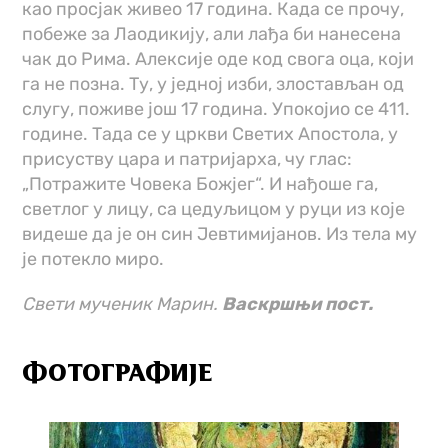
као просјак живео 17 година. Када се прочу,
побеже за Лаодикију, али лађа би нанесена
чак до Рима. Алексије оде код свога оца, који
га не позна. Ту, у једној изби, злостављан од
слугу, поживе још 17 година. Упокојио се 411.
године. Тада се у цркви Светих Апостола, у
присуству цара и патријарха, чу глас:
„Потражите Човека Божјег“. И нађоше га,
светлог у лицу, са цедуљицом у руци из које
видеше да је он син Јевтимијанов. Из тела му
је потекло миро.
Свети мученик Марин.
Васкршњи пост.
ФОТОГРАФИЈЕ