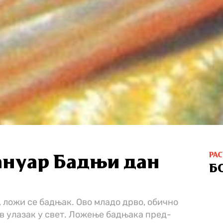
РА
јануар Бад­њи дан
Б
, ло­жи се бад­њак. Ово мла­до др­во, обич­но
ов ула­зак у свет. Ло­же­ње бад­ња­ка пред­