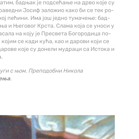
а­тим, бад­њак је под­се­ћа­ње на др­во ко­је су
пра­вед­ни Јо­сиф за­ло­жио ка­ко би се тек ро­
­ној пе­ћи­ни. Има још јед­но ту­ма­че­ње: бад­
­ња и Ње­го­вог Кр­ста. Сла­ма ко­ја се уно­си у
­са­ла на ко­ју је Пре­све­та Бо­го­ро­ди­ца по­
 ко­јим се ка­ди ку­ћа, као и да­ро­ви ко­ји се
а­ро­ве ко­је су до­не­ли му­дра­ци са Ис­то­ка и
а.
уги с њом. Преподобни Никола
ђења
.