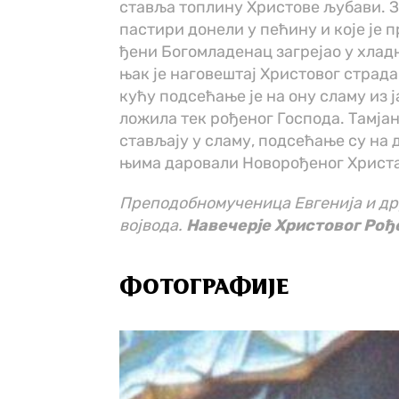
ста­вља то­пли­ну Хри­сто­ве љу­ба­ви. З
па­стири до­не­ли у пе­ћи­ну и ко­је је 
ђе­ни Бо­го­мла­де­нац за­гре­јао у хлад
њак је на­го­ве­штај Хри­сто­вог стра­да
ку­ћу под­се­ћа­ње је на ону сла­му из ја
ло­жи­ла тек ро­ђе­ног Го­спо­да. Та­мјан
ста­вља­ју у сла­му, под­се­ћа­ње су на д
њи­ма да­ро­ва­ли Но­во­ро­ђе­ног Хри­ст
Преподобномученица Евгенија и др
војвода.
Навечерје Христовог Ро
ФОТОГРАФИЈЕ