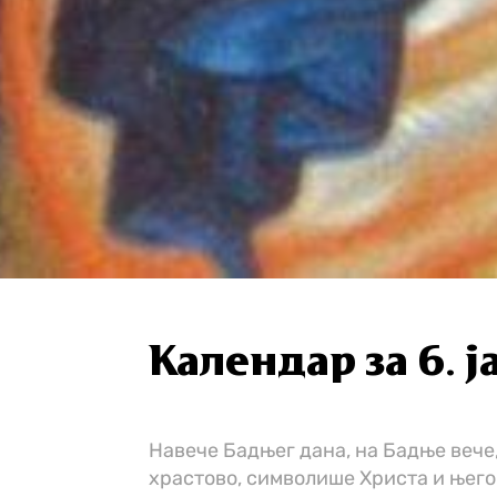
Календар за 6. 
Hа­ве­че Бад­њег да­на, на Бад­ње ве­че
хра­сто­во, сим­во­ли­ше Хри­ста и ње­г