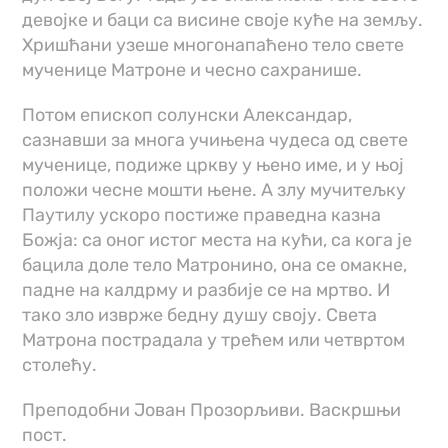
девојке и баци са висине своје куће на земљу.
Хришћани узеше многонапаћено тело свете
мученице Матроне и чесно сахранише.
Потом епископ солунски Александар,
сазнавши за многа учињена чудеса од свете
мученице, подиже цркву у њено име, и у њој
положи чесне мошти њене. А злу мучитељку
Паутилу ускоро постиже праведна казна
Божја: са оног истог места на кући, са кога је
бацила доле тело Матронино, она се омакне,
падне на калдрму и разбије се на мртво. И
тако зло изврже бедну душу своју. Света
Матрона пострадала у трећем или четвртом
столећу.
Преподобни Јован Прозорљиви. Васкршњи
пост.