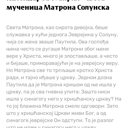
мученица Матрона Солунска
Света Матрона, као сирота девојка, беше
служавка у кући једнога Јеврејина у Солуну,
чија се жена зваше Паутила. Ова госпођа
њена често се ругаше Матрони због њене
вере у Христа, много је злостављаше, а често
и бијаше, приморавајући је на јеврејску веру.
Но Матрона све то трпљаше кротко Христа
ради, и тајно иђаше у цркву. Једном дозна
Паутила да је Матрона кришом од ње ишла у
цркву, па је сва гневна упита: Зашто ниси
ишла у синагогу него у хришћанску цркву? На
то јој блажена Матрона смело одговори: Зато
што у хришћанској Цркви живи Бог, а од
синагоге јеврејске Он одступи. То је разлог
што не идем у синагогу него у цркву.