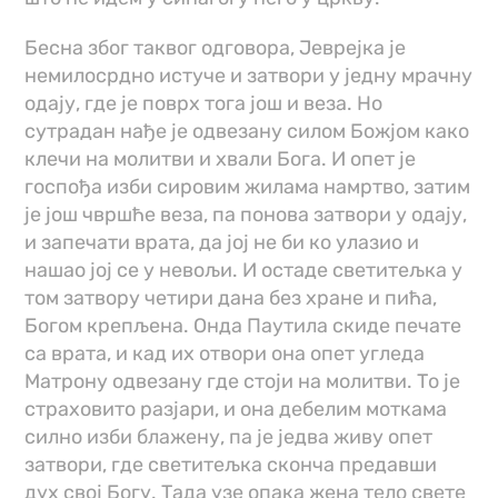
Бесна због таквог одговора, Јеврејка је
немилосрдно истуче и затвори у једну мрачну
одају, где је поврх тога још и веза. Но
сутрадан нађе је одвезану силом Божјом како
клечи на молитви и хвали Бога. И опет је
госпођа изби сировим жилама намртво, затим
је још чвршће веза, па понова затвори у одају,
и запечати врата, да јој не би ко улазио и
нашао јој се у невољи. И остаде светитељка у
том затвору четири дана без хране и пића,
Богом крепљена. Онда Паутила скиде печате
са врата, и кад их отвори она опет угледа
Матрону одвезану где стоји на молитви. То је
страховито разјари, и она дебелим моткама
силно изби блажену, па је једва живу опет
затвори, где светитељка сконча предавши
дух свој Богу. Тада узе опака жена тело свете