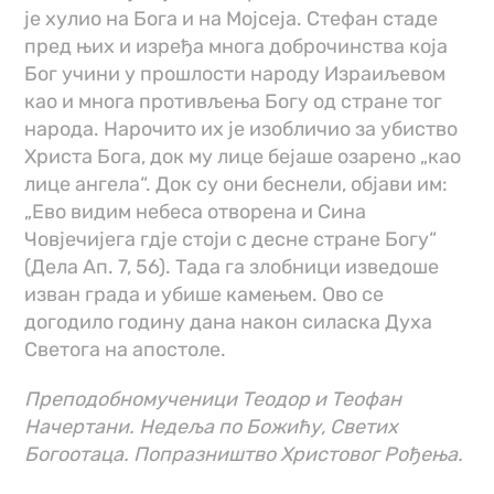
је хулио на Бога и на Мојсеја. Стефан стаде
пред њих и изређа многа доброчинства која
Бог учини у прошлости народу Израиљевом
као и многа противљења Богу од стране тог
народа. Нарочито их је изобличио за убиство
Христа Бога, док му лице бејаше озарено „као
лице ангела“. Док су они беснели, објави им:
„Ево видим небеса отворена и Сина
Човјечијега гдје стоји с десне стране Богу“
(Дела Ап. 7, 56). Тада га злобници изведоше
изван града и убише камењем. Ово се
догодило годину дана након силаска Духа
Светога на апостоле.
Преподобномученици Теодор и Теофан
Начертани. Недеља по Божићу, Светих
Богоотаца. Попразништво Христовог Рођења.