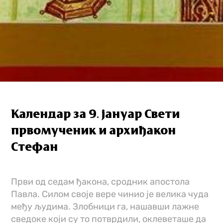
Календар за 9. јануар Свети
првомученик и архиђакон
Стефан
Први од седам ђакона, сродник апостола
Павла. Силом своје вере чинио је велика чуда
међу људима. Злобници га, нашавши лажне
сведоке који су то потврдили, оклеветаше да