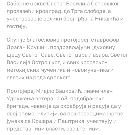
Саборне цркве Светог Василија Острошког,
пролазећи кроз град, до Трга слободе, а
учествовао је велики број грђана Никшића и
гостију.
Скуп је благословио протојереј-ставрофор
Драган Крушић, поздрављајући „духовну
дјецу Светог Саве, Светог цара Лазара, Светог
Василија Острошког, и свих косовско-
метохијских мученика и новомученика и
светих из рода српског“.
Протојереј Миајло Бацковић, иначе члан
Удружења ветерана 63. падобранске
бригаде, навео је да охрабрује и радује да у
овој спомен-литији, са поштоваоцима жртве
јунака са Кошара и Паштрика, учествују и
представници власти, свештеници,