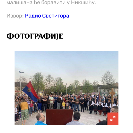
малишана ће боравити у Никшићу.
Извор:
Радио Светигора
ФОТОГРАФИЈЕ