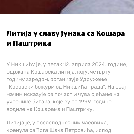
Литија у славу јунака са Кошара
и Паштрика
У Никшићу је, у петак 12. априла 2024. године,
одржана Кошарска литија, коју, четврту
годину заредом, организује Удружење
„Косовски божури од Никшића града“. На овај
начин исказује се почаст и чува сјећање на
учеснике битака, које су се 1999. године
водиле на Кошарама и Паштрику.
Литија је, у послеподневним часовима,
кренула са Трга Шака Петровића, испод