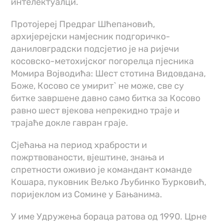
интелектуалци.
Протојереј Предраг Шћепановић,
архијерејски намјесник подгоричко-
даниловградски подсјетио је на ријечи
косовско-метохијског погорелца пјесника
Момира Војводића: Шест стотина Видовдана,
Боже, Косово се умирит` не може, све су
битке завршене давно само битка за Косово
равно шест вјекова непрекидно траје и
трајаће докле гавран граје.
Сјећања на период храбрости и
пожртвованости, вјештине, знања и
спретности оживио је командант команде
Кошара, пуковник Вељко Љубинко Ђурковић,
поријеклом из Сомине у Бањанима.
У име Удружења бораца ратова од 1990. Црне