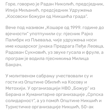
Горе, говорио је Радан Николић, предсједник,
Илија Миљанић, предсједник Удружења
„Косовски божури од Никшића града“.
Вече под називом „Кошаре од 1999. године до
вјечности“ употпунили су: пјесник Рајко
Палибрк из Пљеваља, чије удружења носи
име кошарског јунака Предрага Пеђе Леовца,
Радован Сукновић, уз звуке гусала и фруле, а
програм је водила пјесникиња Милица
Бакрач.
У молитвеном сабрању учествовали су и
гости из Општине Обилић на Косову и
Метохији. У организацији НВО „Божур“ из
Берана и Хуманитарне организације „Српска
солидарност“, а уз помоћ Општине Никшић и
Туристичке организације Никшић, 50-ак