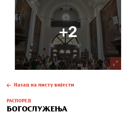
+2
Назад на листу вијести
РАСПОРЕД
БОГОСЛУЖЕЊА