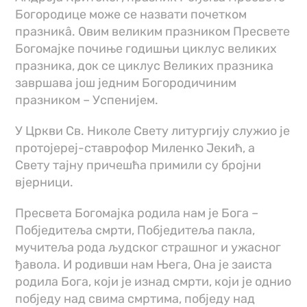
Богородице може се назвати почетком
празникâ. Овим великим празником Пресвете
Богомајке почиње годишњи циклус великих
празника, док се циклус Великих празника
завршава још једним Богородичиним
празником – Успенијем.
У Цркви Св. Николе Свету литургију служио је
протојереј-ставрофор Миленко Јекић, а
Свету тајну причешћа примили су бројни
вјерници.
Пресвета Богомајка родила нам је Бога –
Побједитеља смрти, Побједитеља пакла,
мучитеља рода људског страшног и ужасног
ђавола. И родивши нам Њега, Она је заиста
родила Бога, који је изнад смрти, који је однио
побједу над свима смртима, побједу над