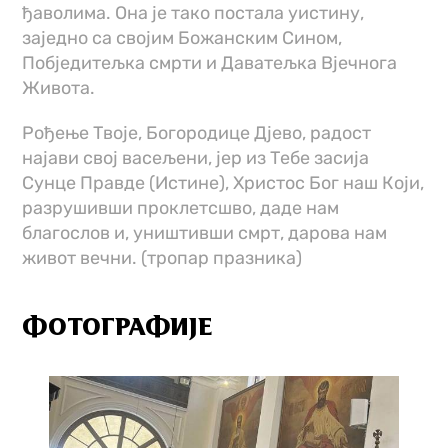
ђаволима. Она је тако постала уистину,
заједно са својим Божанским Сином,
Побједитељка смрти и Даватељка Вјечнога
Живота.
Рођење Твоје, Богородице Дјево, радост
најави свој васељени, јер из Тебе засија
Сунце Правде (Истине), Христос Бог наш Који,
разрушивши проклетсшво, даде нам
благослов и, уништивши смрт, дарова нам
живот вечни. (тропар празника)
ФОТОГРАФИЈЕ