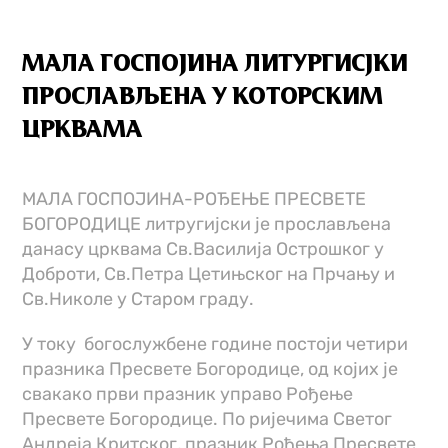
МАЛА ГОСПОЈИНА ЛИТУРГИСЈКИ
ПРОСЛАВЉЕНА У КОТОРСКИМ
ЦРКВАМА
МАЛА ГОСПОЈИНА-РОЂЕЊЕ ПРЕСВЕТЕ
БОГОРОДИЦЕ литругијски је прослављена
данасу црквама Св.Василија Острошког у
Доброти, Св.Петра Цетињског на Прчању и
Св.Николе у Старом граду.
У току богослужбене године постоји четири
празника Пресвете Богородице, од којих је
свакако први празник управо Рођење
Пресвете Богородице. По р
иј
ечима Светог
Андреја Критског, празник Рођења Пресвете