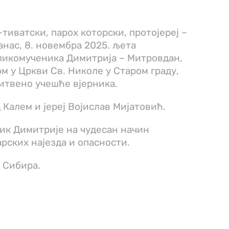
тиватски, парох которски, протојереј –
нас, 8. новембра 2025. љета
еликомученика Димитрија – Митровдан,
м у Цркви Св. Николе у Старом граду,
итвено учешће вјерника.
 Калем и јереј Војислав Мијатовић.
ик Димитрије на чудесан начин
арских најезда и опасности.
м Сибира.