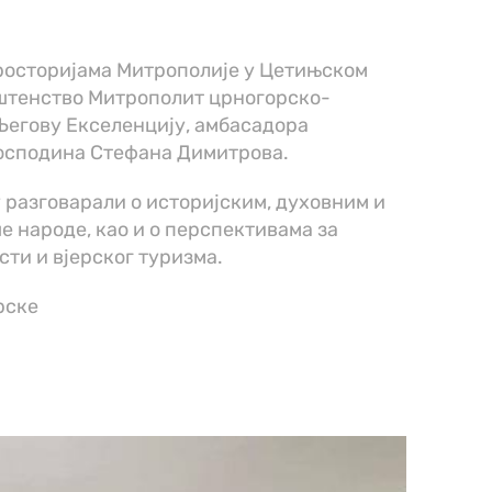
 просторијама Митрополије у Цетињском
штенство Митрополит црногорско-
 Његову Екселенцију, амбасадора
господина Стефана Димитрова.
 разговарали о историјским, духовним и
е народе, као и о перспективама за
сти и вјерског туризма.
рске