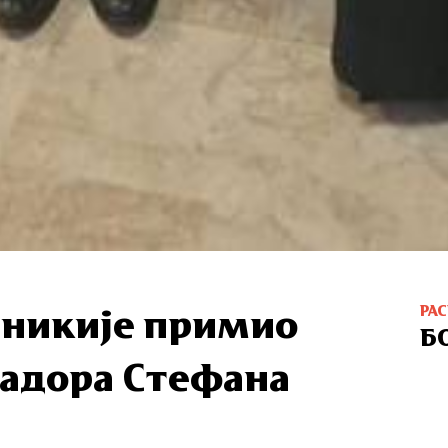
РА
аникије примио
Б
садора Стефана