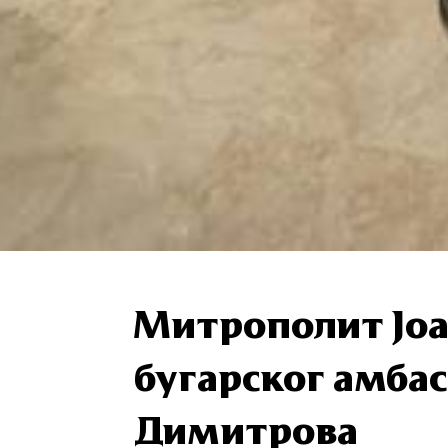
Митрополит Јо
бугарског амба
Димитрова