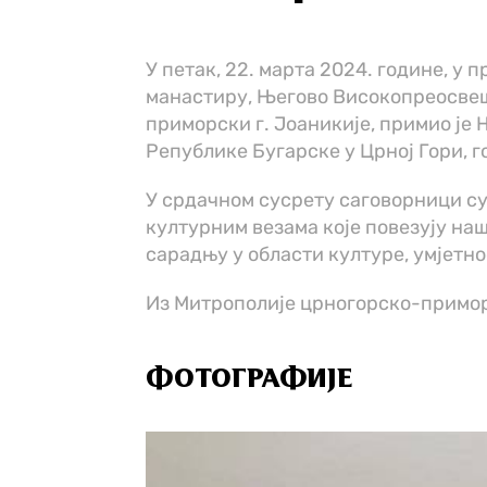
У петак, 22. марта 2024. године, у
манастиру, Његово Високопреосве
приморски г. Јоаникије, примио је
Републике Бугарске у Црној Гори, 
У срдачном сусрету саговорници су
културним везама које повезују наш
сарадњу у области културе, умјетно
Из Митрополије црногорско-примо
ФОТОГРАФИЈЕ