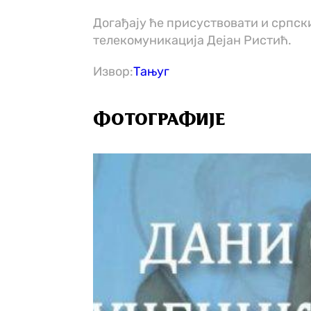
Догађају ће присуствовати и српс
телекомуникација Дејан Ристић.
Извор:
Тањуг
ФОТОГРАФИЈЕ