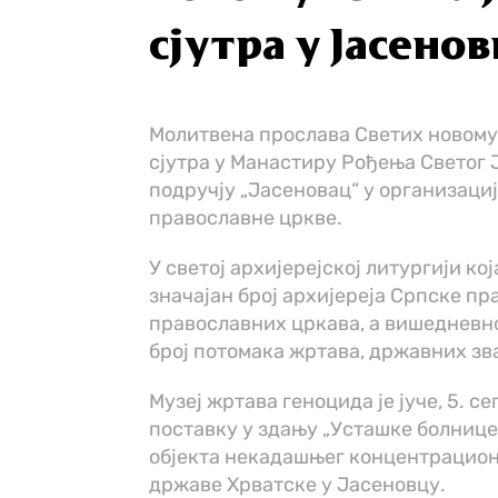
сјутра у Јасено
Молитвена прослава Светих новому
сјутра у Манастиру Рођења Светог 
подручју „Јасеновац“ у организаци
православне цркве.
У светој архијерејској литургији ко
значајан број архијереја Српске п
православних цркава, а вишедневн
број потомака жртава, државних зв
Музеј жртава геноцида је јуче, 5. 
поставку у здању „Усташке болнице
објекта некадашњег концентрацион
државе Хрватске у Јасеновцу.