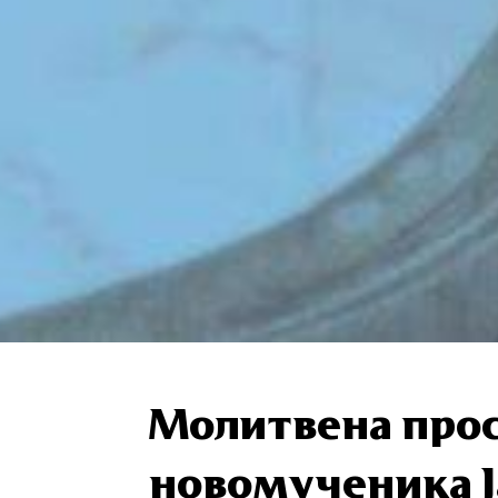
Молитвена прос
новомученика Ј