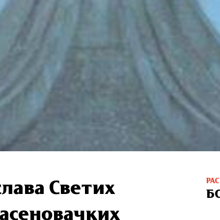
РА
лава Светих
Б
асеновачких