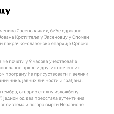
вцу
ченика Јасеновачких, биће одржана
Јована Крститеља у Јасеновцу у Спомен
ји пакрачко-славонске епархије Српске
ја ће почети у 9 часова учествоваће
равославне цркве и других помјесних
ом програму ће присуствовати и велики
аничника, јавних личности и грађана.
септембра, отворио сталну изложбену
“, једном од два преостала аутентична
ог система и логора смрти Независне