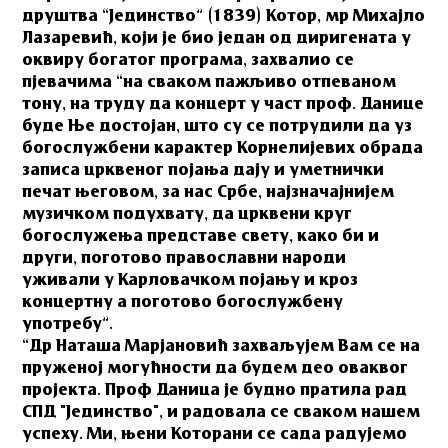
друштва “Јединство” (1839) Котор, мр Михајло
Лазаревић, који је био један од диригената у
оквиру богатог програма, захвалио се
пјевачима “на сваком пажљиво отпеваном
тону, на труду да концерт у част проф. Данице
буде Ње достојан, што су се потрудили да уз
богослужбени карактер Корнелијевих обрада
записа црквеног појања дају и уметнички
печат његовом, за нас Србе, најзначајнијем
музичком подухвату, да црквени круг
богослужења представе свету, како би и
други, поготово православни народи
уживали у Карловачком појању и кроз
концертну а поготово богослужбену
употребу”.
“Др Наташа Марјановић захваљујем Вам се на
пруженој могућности да будем део оваквог
пројекта. Проф Даница је будно пратила рад
СПД "Јединство", и радовала се сваком нашем
успеху. Ми, њени Которани се сада радујемо