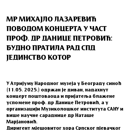
МР МИХАЈЛО ЛАЗАРЕВИЋ
ПОВОДОМ КОНЦЕРТА У ЧАСТ
ПРОФ. ДР ДАНИЦЕ ПЕТРОВИЋ:
БУДНО ПРАТИЛА РАД СПД
ЈЕДИНСТВО КОТОР
У Атријуму Народног музеја у Београду синоћ
(11.05. 2025.) одржан је диван, надахнут
концерт поштоваоца и пријатеља блажене
успомене проф. др Данице Петровић, а у
организацији Музиколошког института САНУ и
више научне сараднице др Наташе
Марјановић.
Диригент мјешовитог хора Српског пјевачког