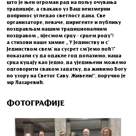
што је њен огроман рад на пољу очувања
традиције, а свакако уз Ваш неизмерни
допринос угледао светлост дана. Све
организаторе, певаче, диригенте и публику
поздрављам нашим традиционалним
поздравом „ пјесмом срцу - срцем роду"!
а стихови наше химне „ У Јединству и с'
Јединством свем' на сусрет см'јемо поћ'!"
показали су да одакле год долазимо, наша
срца куцају као једно, да уједињени можемо
одговорити сваком задатку, да живимо Богу
по узору на Светог Саву. Живели!”, поручио је
мр Лазаревић.
ФОТОГРАФИЈЕ