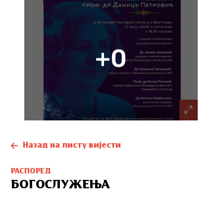
+0
Назад на листу вијести
РАСПОРЕД
БОГОСЛУЖЕЊА