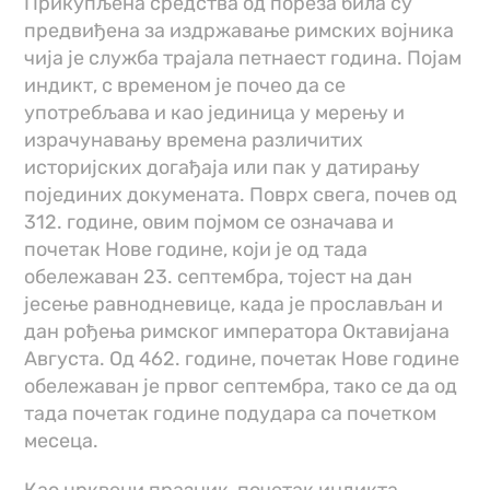
Прикупљена средства од пореза била су
предвиђена за издржавање римских војника
чија је служба трајала петнаест година. Појам
индикт, с временом је почео да се
употребљава и као јединица у мерењу и
израчунавању времена различитих
историјских догађаја или пак у датирању
појединих докумената. Поврх свега, почев од
312. године, овим појмом се означава и
почетак Нове године, који је од тада
обележаван 23. септембра, тојест на дан
јесење равнодневице, када је прослављан и
дан рођења римског императора Октавијана
Августа. Од 462. године, почетак Нове године
обележаван је првог септембра, тако се да од
тада почетак године подудара са почетком
месеца.