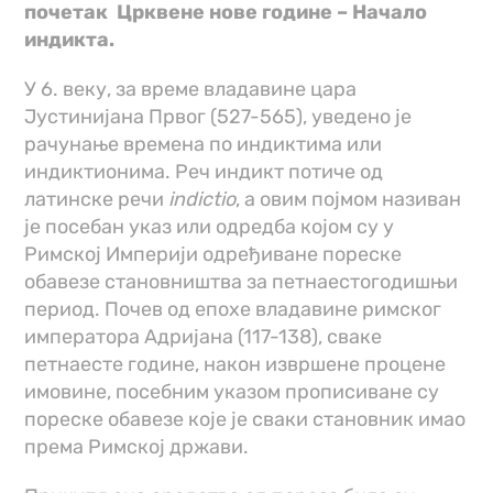
почетак Црквене нове године – Начало
индикта.
У 6. веку, за време владавине цара
Јустинијана Првог (527-565), увeдено је
рачунање времена по индиктима или
индиктионима. Реч индикт потиче од
латинске речи
indictio
, а овим појмом називан
је посебан указ или одредба којом су у
Римској Империји одређиване пореске
обавезе становништва за петнаестогодишњи
период. Почев од епохе владавине римског
императора Адријана (117-138), сваке
петнаесте године, након извршене процене
имовине, посебним указом прописиване су
пореске обавезе које је сваки становник имао
према Римској држави.