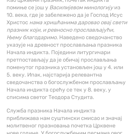
Као црквени празник, почетак индикта
помиње се још у
Василијевом минологију
из
10. века, где је забележено да је Господ Исус
Христос
нама хришћанима даровао овај свети
празник
који, и ревносно прослављајући,
Њему благодаримо
. Наведено сведочанство
указује на древност прослављања празника
Начала индикта. Поједини литургичари
претпостављају да је обичај прослављања
поменутог празника установљен још у 4. или
5. веку. Ипак, најстарија релевантна
сведочанства о богослужбеном прослављању
Начала индикта срећу се тек у 8. веку, у
списима светог Теодора Студита.
Служба празника Начала индикта
приближава нам суштински смисао и значај
молитвеног празновања почетка Црквене
нове године. У богослужбеним песмама овог