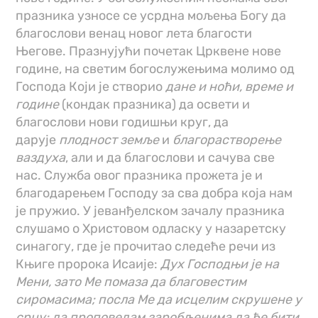
празника узносе се усрдна мољења Богу да
благослови венац новог лета благости
Његове. Празнујући почетак Црквене нове
године, на светим богослужењима молимо од
Господа Који је створио
дане и ноћи, време и
године
(кондак празника) да освети и
благослови нови годишњи круг, да
дарује
плодност земље
и
благорастворење
ваздуха
, али и да благослови и сачува све
нас. Служба овог празника прожета је и
благодарењем Господу за сва добра која нам
је пружио. У јеванђелском зачалу празника
слушамо о Христовом одласку у назаретску
синагогу, где је прочитао следеће речи из
Књиге пророка Исаије:
Дух Господњи је на
Мени, зато Ме помаза да благовестим
сиромасима; посла Ме да исцелим скрушене у
срцу; да проповедам заробљенима да ће бити