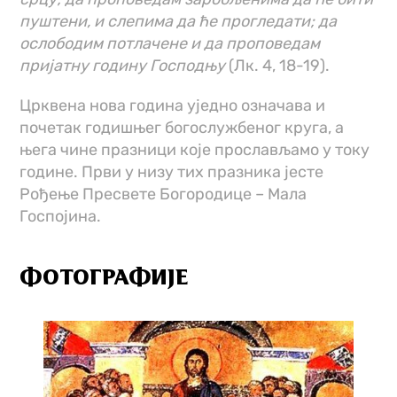
пуштени, и слепима да ће прогледати; да
ослободим потлачене и да проповедам
пријатну годину Господњу
(Лк. 4, 18-19).
Црквена нова година уједно означава и
почетак годишњег богослужбеног круга, а
њега чине празници које прослављамо у току
године. Први у низу тих празника јесте
Рођење Пресвете Богородице – Мала
Госпојина.
ФОТОГРАФИЈЕ