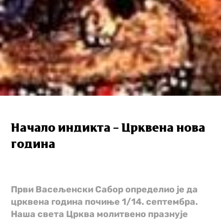
Начало индикта – Црквена нова
година
Први Васељенски Сабор определио је да
црквена година почиње 1/14. септембра.
Наша света Црква молитвено празнује