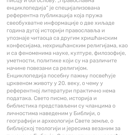
писцу и богослову. „Православна
енциклопедија“ је специјализована
референтна публикација која пружа
свеобухватне информације о две хиљаде
година дугој историји православља и
упознаје читаоца са другим хришћанским
конфесијама, нехришћанским религијама, као
и са феноменима науке, културе, филозофије,
уметности, политике који су на различите
начине повезани са религијом.
Енциклопедија посебну пажњу посвећује
црквеном животу у 20. веку, о чему у
референтној литератури практично нема
података. Свето писмо, историја и
библистика представљени су чланцима о
личностима наведеним у Библији, о
географији и археологији Свете земље, о
библијској теологији и јересима везаним за