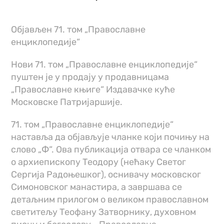
Објављен 71. том „Православне
енциклопедије“
Нови 71. том „Православне енциклопедије“
пуштен је у продају у продавницама
„Православне књиге“ Издавачке куће
Московске Патријаршије.
71. том „Православне енциклопедије“
наставља да објављује чланке који почињу на
слово „Ф“. Ова публикација отвара се чланком
о архиепископу Теодору (нећаку Светог
Сергија Радоњешког), оснивачу московског
Симоновског манастира, а завршава се
детаљним прилогом о великом православном
светитељу Теофану Затворнику, духовном