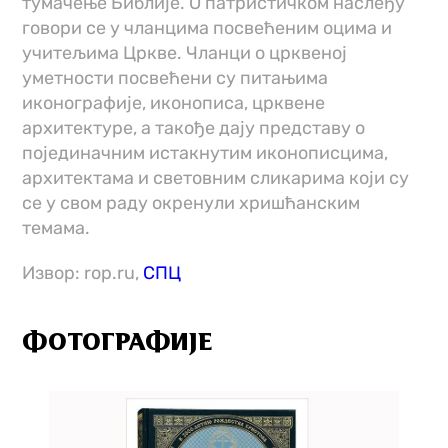
тумачење Библије. О патристичком наслеђу
говори се у чланцима посвећеним оцима и
учитељима Цркве. Чланци о црквеној
уметности посвећени су питањима
иконографије, иконописа, црквене
архитектуре, а такође дају представу о
појединачним истакнутим иконописцима,
архитектама и световним сликарима који су
се у свом раду окренули хришћанским
темама.
Извор: rop.ru,
СПЦ
ФОТОГРАФИЈЕ