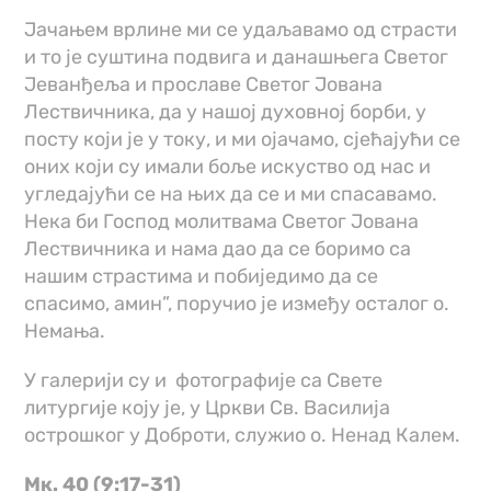
Јачањем врлине ми се удаљавамо од страсти
и то је суштина подвига и данашњега Светог
Јеванђеља и прославе Светог Јована
Лествичника, да у нашој духовној борби, у
посту који је у току, и ми ојачамо, сјећајући се
оних који су имали боље искуство од нас и
угледајући се на њих да се и ми спасавамо.
Нека би Господ молитвама Светог Јована
Лествичника и нама дао да се боримо са
нашим страстима и побиједимо да се
спасимо, амин”, поручио је између осталог о.
Немања.
У галерији су и фотографије са Свете
литургије коју је, у Цркви Св. Василија
острошког у Доброти, служио о. Ненад Калем.
Мк. 40 (9:17-31)