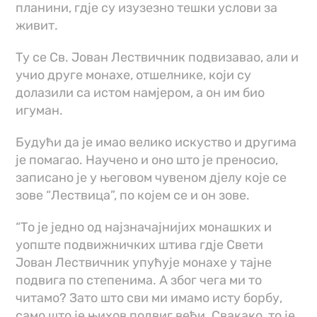
планини, гд‌је су изузезно тешки услови за
живит.
Ту се Св. Јован Лествичник подвизавао, али и
учио друге монахе, отшелнике, који су
долазили са истом намјером, а он им био
игуман.
Будући да је имао велико искуство и другима
је помагао. Научено и оно што је преносио,
записано је у његовом чувеном д‌јелу које се
зове “Лествица”, по којем се и он зове.
“То је једно од најзначајнијих монашких и
уопште подвижничких штива гд‌је Свети
Јован Лествичник упућује монахе у тајне
подвига по степенима. А због чега ми то
читамо? Зато што сви ми имамо исту борбу,
само што је њихов подвиг већи. Свакако, то је