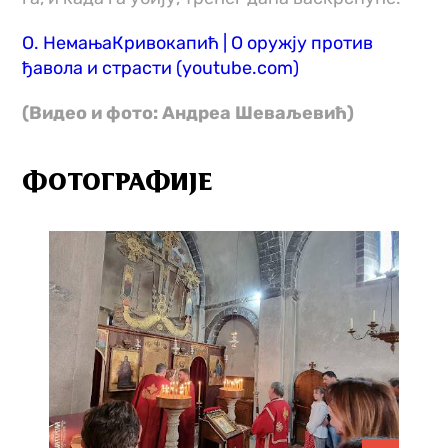
О. НемањаКривокапић | О оружју против
ђавола и страсти (youtube.com)
(Видео и фото: Андреа Шеваљевић)
ФОТОГРАФИЈЕ