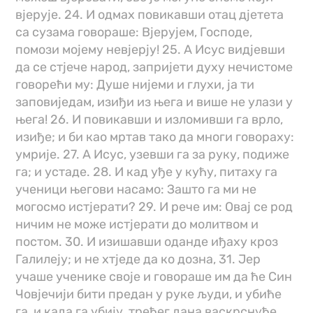
вјерује. 24. И одмах повикавши отац дјетета
са сузама говораше: Вјерујем, Господе,
помози мојему невјерју! 25. А Исус видјевши
да се стјече народ, запријети духу нечистоме
говорећи му: Душе нијеми и глухи, ја ти
заповиједам, изиђи из њега и више не улази у
њега! 26. И повикавши и изломивши га врло,
изиђе; и би као мртав тако да многи говораху:
умрије. 27. А Исус, узевши га за руку, подиже
га; и устаде. 28. И кад уђе у кућу, питаху га
ученици његови насамо: Зашто га ми не
могосмо истјерати? 29. И рече им: Овај се род
ничим не може истјерати до молитвом и
постом. 30. И изишавши оданде иђаху кроз
Галилеју; и не хтједе да ко дозна, 31. Јер
учаше ученике своје и говораше им да ће Син
Човјечији бити предан у руке људи, и убиће
га, и када га убију, трећег дана васкрснуће.