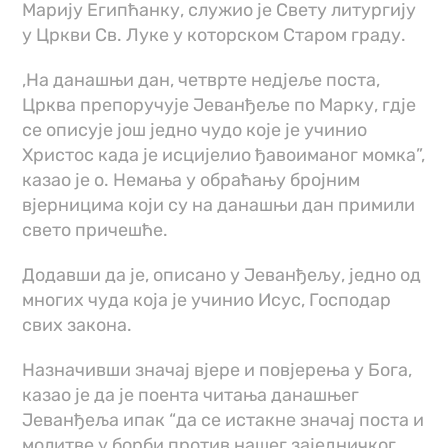
Марију Египћанку, служио је Свету литургију
у Цркви Св. Луке у которском Старом граду.
,На данашњи дан, четврте нед‌јеље поста,
Црква препоручује Јеванђеље по Марку, гд‌је
се описује још једно чудо које је учинио
Христос када је исцијелио ђавоиманог момка”,
казао је о. Немања у обраћању бројним
вјерницима који су на данашњи дан примили
свето причешће.
Додавши да је, описано у Јеванђељу, једно од
многих чуда која је учинио Исус, Господар
свих закона.
Назначивши значај вјере и повјерења у Бога,
казао је да је поента читања данашњег
Јеванђеља ипак “да се истакне значај поста и
молитве у борби против нашег заједничког