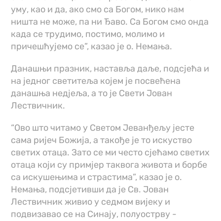
уму, као и да, ако смо са Богом, нико нам
ништа не може, па ни Ђаво. Са Богом смо онда
када се трудимо, постимо, молимо и
причешћујемо се”, казао је о. Немања.
Данашњи празник, наставља даље, подсјећа и
на једног светитеља којем је посвећена
данашња нед‌јеља, а то је Свети Јован
Лествичник.
“Ово што читамо у Светом Јеванђељу јесте
сама ријеч Божија, а такође је то искуство
светих отаца. Зато се ми често сјећамо светих
отаца који су примјер таквога живота и борбе
са искушењима и страстима”, казао је о.
Немања, подсјетивши да је Св. Јован
Лествичник живио у седмом вијеку и
подвизавао се на Синају, полуострву -