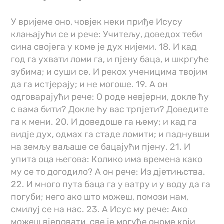
У вријеме оно, човјек неки приђе Исусу
клањајући се и рече: Учитељу, доведох теби
сина својега у коме је дух нијеми. 18. И кад
год га ухвати ломи га, и пјену баца, и шкргуће
зубима; и суши се. И рекох ученицима твојим
да га истјерају; и не могоше. 19. А он
одговарајући рече: О роде невјерни, докле ћу
с вама бити? Докле ћу вас трпјети? Доведите
га к мени. 20. И доведоше га њему; и кад га
видје дух, одмах га стаде ломити; и паднувши
на земљу ваљаше се бацајући пјену. 21. И
упита оца његова: Колико има времена како
му се то догодило? А он рече: Из дјетињства.
22. И много пута баца га у ватру и у воду да га
погуби; него ако што можеш, помози нам,
смилуј се на нас. 23. А Исус му рече: Ако
можеш вјеровати, све је могуће ономе који