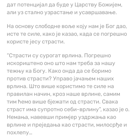
дат потенцијал да буде у Царству Божијем,
али уз стално узрастање и усавршавање.
На основу слободне воље коју нам је Бог дао,
исте те силе, како је казао, када се погрешно
користе јесу страсти.
“Страсти су сурогат врлина. Погрешно
искориштено оно што нам треба за нашу
тежњу ка Богу. Како онда да се боримо
против страсти? Управо јачањем наших
врлина. Што више користимо те силе на
правилан начин, кроз наше врлине, самим
тим ћемо више бјежати од страсти. Свака
страст има супротно себи-врлину”, казао је о.
Немања, навевши примјер уздржања као
врлине и преједања као страсти, милосрђе и
похлепу…