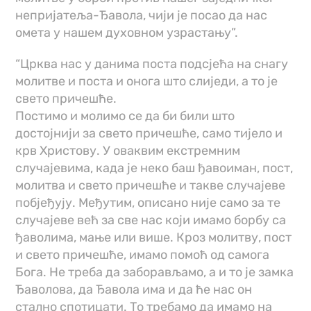
непријатеља-Ђавола, чији је посао да нас
омета у нашем духовном узрастању”.
“Црква нас у данима поста подсјећа на снагу
молитве и поста и онога што слиједи, а то је
свето причешће.
Постимо и молимо се да би били што
достојнији за свето причешће, само тијело и
крв Христову. У оваквим екстремним
случајевима, када је неко баш ђавоиман, пост,
молитва и свето причешће и такве случајеве
побјеђују. Међутим, описано није само за те
случајеве већ за све нас који имамо борбу са
ђаволима, мање или више. Кроз молитву, пост
и свето причешће, имамо помоћ од самога
Бога. Не треба да заборављамо, а и то је замка
Ђаволова, да Ђавола има и да ће нас он
стално спотицати. То требамо да имамо на