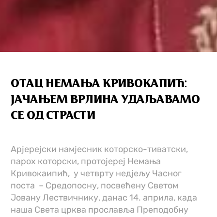
ОТАЦ НЕМАЊА КРИВОКАПИЋ:
ЈАЧАЊЕМ ВРЛИНА УДАЉАВАМО
СЕ ОД СТРАСТИ
Арјерејски намјесник которско-тиватски,
парох которски, протојереј Немања
Кривокаипић, у четврту недјељу Часног
поста – Средопосну, посвећену Светом
Јовану Лествичнику, данас 14. априла, када
наша Света црква прославља Преподобну