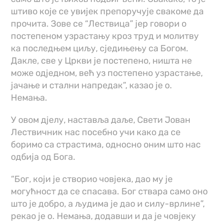
штиво које се увијек препоручује свакоме да
прочита. Зове се “Лествица” јер говори о
постепеном узрастању кроз труд и молитву
ка последњем циљу, сједињењу са Богом.
Дакле, све у Цркви је постепено, ништа не
може од‌једном, већ уз постепено узрастање,
јачање и стални напредак”, казао је о.
Немања.
У овом д‌јелу, наставља даље, Свети Јован
Лествичник нас посебно учи како да се
боримо са страстима, односно оним што нас
одбија од Бога.
“Бог, који је створио човјека, дао му је
могућност да се спасава. Бог ствара само оно
што је добро, а људима је дао и силу-врлине”,
рекао је о. Немања, додавши и да је човјеку