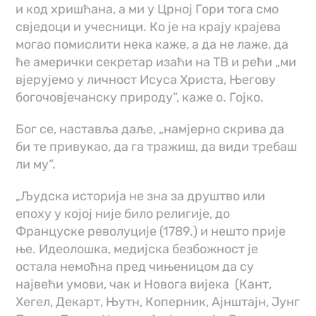
и код хришћана, а ми у Црној Гори тога смо
свједоци и учесници. Ко је на крају крајева
могао помислити нека каже, а да не лаже, да
ће амерички секретар изаћи на ТВ и рећи „ми
вјерујемо у личност Исуса Христа, Његову
богочовјечанску природу“, каже о. Гојко.
Бог се, наставља даље, „намјерно скрива да
би те привукао, да га тражиш, да види требаш
ли му“.
„Људска историја не зна за друштво или
епоху у којој није било религије, до
Француске револуције (1789.) и нешто прије
ње. Идеолошка, медијска безбожност је
остала немоћна пред чињеницом да су
највећи умови, чак и Новога вијека (Кант,
Хегел, Декарт, Њутн, Коперник, Ајнштајн, Јунг