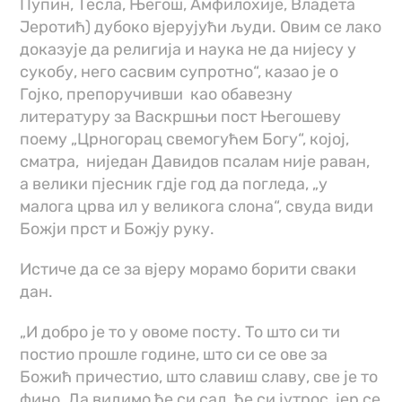
Пупин, Тесла, Његош, Амфилохије, Владета
Јеротић) дубоко вјерујући људи. Овим се лако
доказује да религија и наука не да нијесу у
сукобу, него сасвим супротно“, казао је о
Гојко, препоручивши као обавезну
литературу за Васкршњи пост Његошеву
поему „Црногорац свемогућем Богу“, којој,
сматра, ниједан Давидов псалам није раван,
а велики пјесник гд‌је год да погледа, „у
малога црва ил у великога слона“, свуда види
Божји прст и Божју руку.
Истиче да се за вјеру морамо борити сваки
дан.
„И добро је то у овоме посту. То што си ти
постио прошле године, што си се ове за
Божић причестио, што славиш славу, све је то
фино. Да видимо ђе си сад, ђе си јутрос, јер се