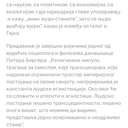
са науком, са политиком, са економијом, са
екологијом, гд‌је најмудрије главе упозоравају
и кажу „аман људи станите“, зато се људи
враћају вјери“, казао је између осталог о.
Гојко.
Предавање је завршио ријечима једног од
водећих социолога и филозова данашњице
Питера Бергера: „Религиозни импулс,
трагање за смислом, које трансцендира, које
надилази ограничени простор емпиријског
постојања на овоме свијету, непромјењива је
константа људске егзистенције. Око овог ће
се сложити и атесити и агностици. Људско
постојање лишено трансцедентности, лишено
онога вишег, што можемо да видимо,
представља једно осиромашено и неодрживо
стање“.