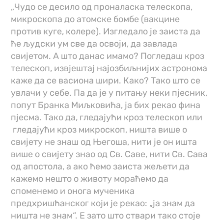
„Чудо се десило од проналаска телескопа,
микроскопа до атомске бомбе (вакцине
против куге, колере). Изгледало је заиста да
ће људски ум све да освоји, да завлада
свијетом. А што данас имамо? Погледаш кроз
телескоп, извјештај најозбиљнијих астронома
каже да се васиона шири. Како? Тако што се
увлачи у себе. Па да је у питању неки пјесник,
попут Бранка Миљковића, ја бих рекао фина
пјесма. Тако да, гледајући кроз телескоп или
гледајући кроз микроскоп, ништа више о
свијету не знаш од Његоша, нити је он ишта
више о свијету знао од Св. Саве, нити Св. Сава
од апостола, а ако ћемо заиста жељети да
кажемо нешто о животу мораћемо да
споменемо и онога мученика
предхришћанског који је рекао: „ја знам да
ништа не знам“. Е зато што ствари тако стоје