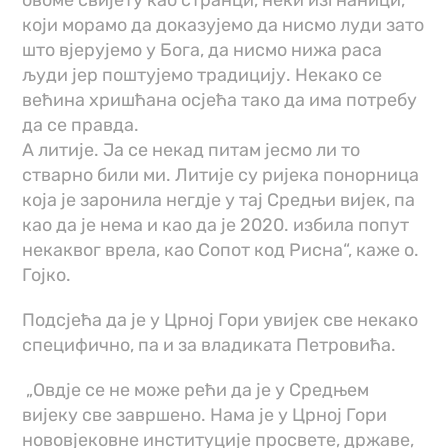
овоме свијету као странци, неки изгнаници,
који морамо да доказујемо да нисмо луди зато
што вјерујемо у Бога, да нисмо нижа раса
људи јер поштујемо традицију. Некако се
већина хришћана осјећа тако да има потребу
да се правда.
А литије. Ја се некад питам јесмо ли то
стварно били ми. Литије су ријека понорница
која је заронила негд‌је у тај Средњи вијек, па
као да је нема и као да је 2020. избила попут
некаквог врела, као Сопот код Рисна“, каже о.
Гојко.
Подсјећа да је у Црној Гори увијек све некако
специфично, па и за владиката Петровића.
„Овдје се не може рећи да је у Средњем
вијеку све завршено. Нама је у Црној Гори
нововјековне институције просвете, државе,