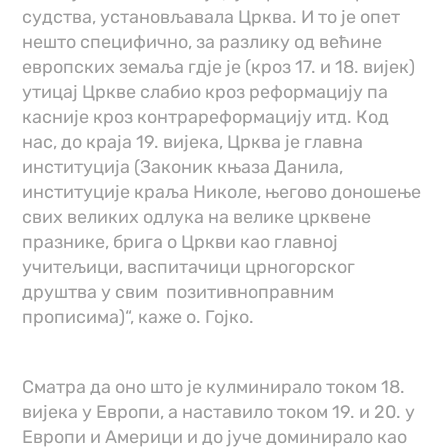
судства, установљавала Црква. И то је опет
нешто специфично, за разлику од већине
европских земаља гд‌је је (кроз 17. и 18. вијек)
утицај Цркве слабио кроз реформацију па
касније кроз контрареформацију итд. Код
нас, до краја 19. вијека, Црква је главна
институција (Законик књаза Данила,
институције краља Николе, његово доношење
свих великих одлука на велике црквене
празнике, брига о Цркви као главној
учитељици, васпитачици црногорског
друштва у свим позитивноправним
прописима)“, каже о. Гојко.
Сматра да оно што је кулминирало током 18.
вијека у Европи, а наставило током 19. и 20. у
Европи и Америци и до јуче доминирало као