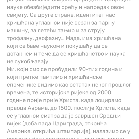
науке обезбиједити срећу и напредак овом
свијету. Са друге стране, идентитет нас
хришћана углавном није везан за парну
машину, за летећи тањир и за струју
трофазну, двофазну… Мада, има хришћана
који се баве науком и покушаћу да се
дотакнем и теме да се хришћанство и наука
не сукобљавају.
Ми, који смо се пробудили 90-тих година и
који претке памтимо и хришћанске
споменике видимо као остатак неког прошлог
времена, те историјске ријеке од 2000.
године прије прије Христа, када лоцирамо
праоца Аврама, до 1500. послије Христа, када
се углавном сматра да је завршен Средњи
вијек (доба пада Цариграда, открића
Америке, открића штампарије), налазимо се у