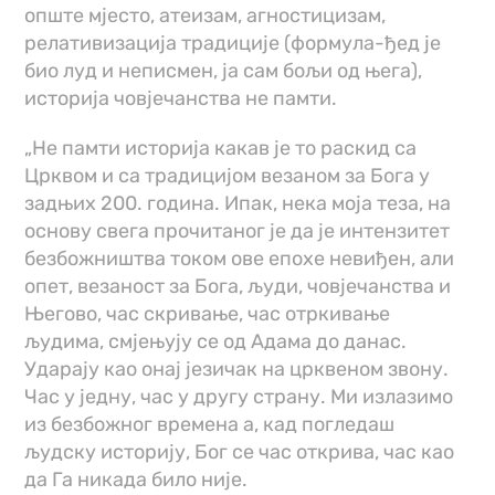
опште мјесто, атеизам, агностицизам,
релативизација традиције (формула-ђед је
био луд и неписмен, ја сам бољи од њега),
историја човјечанства не памти.
„Не памти историја какав је то раскид са
Црквом и са традицијом везаном за Бога у
задњих 200. година. Ипак, нека моја теза, на
основу свега прочитаног је да је интензитет
безбожништва током ове епохе невиђен, али
опет, везаност за Бога, људи, човјечанства и
Његово, час скривање, час отркивање
људима, смјењују се од Адама до данас.
Ударају као онај језичак на црквеном звону.
Час у једну, час у другу страну. Ми излазимо
из безбожног времена а, кад погледаш
људску историју, Бог се час открива, час као
да Га никада било није.