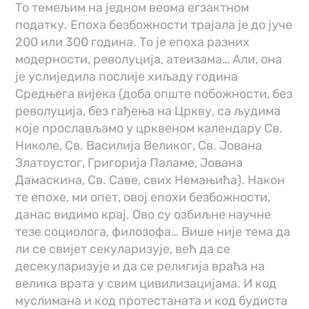
То темељим на једном веома егзактном
податку. Епоха безбожности трајала је до јуче
200 или 300 година. То је епоха разних
модерности, револуција, атеизама… Али, она
је услиједила послије хиљаду година
Средњега вијека (доба опште побожности, без
револуција, без гађења на Цркву, са људима
које прослављамо у црквеном календару Св.
Николе, Св. Василија Великог, Св. Јована
Златоустог, Григорија Паламе, Јована
Дамаскина, Св. Саве, свих Немањића). Након
те епохе, ми опет, овој епохи безбожности,
данас видимо крај. Ово су озбиљне научне
тезе социолога, филозофа… Више није тема да
ли се свијет секуларизује, већ да се
десекуларизује и да се религија враћа на
велика врата у свим цивилизацијама. И код
муслимана и код протестаната и код будиста