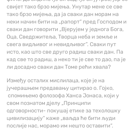
свијет тако брзо мијења. Унутар мене се све
тако брзо мијења, да ја сваки дан морам на
неки начин бити на „рапорт“ пред Господом и
сваки дан говорити „Вјерујем у једнога Бога,
Оца, Сведржитеља, Творца неба и земље и
свега видљивог и невидљивог”. Сваки пут
исто, као што све друго радиш сваки дан. Па
кад све то радиш, а неко ти је све то дао, па је
ли досадно сваки дан Томе рећи хвала?
Између осталих мислилаца, које је на
јучерашњем предавању цитирао о. Гојко,
спомињемо фолозофа Ханса Јонаса, који у
свом познатом д‌јелу „Принципи
одговорности- покушај етике за техолошку
цивилизацију“ каже „ваљда ће бити људи
послије нас, морамо им нешто оставити“.