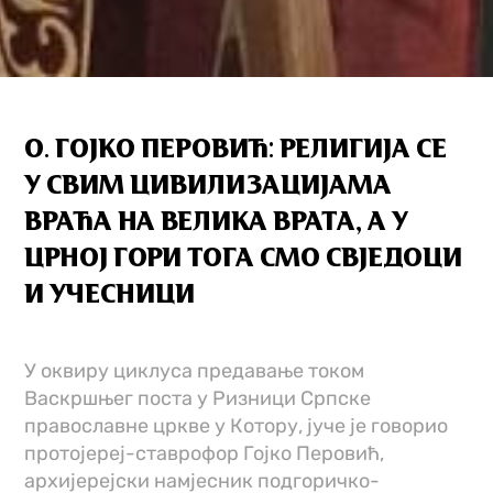
О. ГОЈКО ПЕРОВИЋ: РЕЛИГИЈА СЕ
У СВИМ ЦИВИЛИЗАЦИЈАМА
ВРАЋА НА ВЕЛИКА ВРАТА, А У
ЦРНОЈ ГОРИ ТОГА СМО СВЈЕДОЦИ
И УЧЕСНИЦИ
У оквиру циклуса предавање током
Васкршњег поста у Ризници Српске
православне цркве у Котору, јуче је говорио
протојереј-ставрофор Гојко Перовић,
архијерејски намјесник подгоричко-