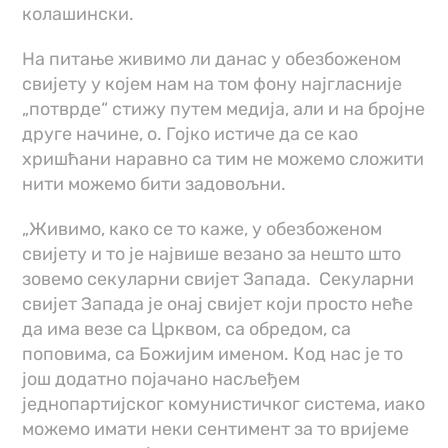
колашински.
На питање живимо ли данас у обезбоженом
свијету у којем нам на том фону најгласније
„потврде“ стижу путем медија, али и на бројне
друге начине, о. Гојко истиче да се као
хришћани наравно са тим не можемо сложити
нити можемо бити задовољни.
„Живимо, како се то каже, у обезбоженом
свијету и то је највише везано за нешто што
зовемо секуларни свијет Запада. Секуларни
свијет Запада је онај свијет који просто неће
да има везе са Црквом, са обредом, са
поповима, са Божијим именом. Код нас је то
још додатно појачано насљеђем
једнопартијског комунистичког система, иако
можемо имати неки сентимент за то вријеме