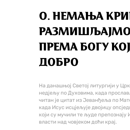
О. НЕМАЊА КР
РАЗМИШЉАЈМО
ПРЕМА БОГУ КО
ДОБРО
На данашњој Светој литургији у Црк
недјељу по Духовима, када просла
читан је цитат из Јеванђеља по Мате
када Исус исцјељује двојицу опсје
који су мучили те људе препознају И
власти над човјеком доћи крај.