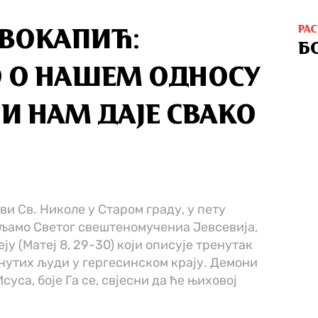
РА
ИВОКАПИЋ:
Б
 О НАШЕМ ОДНОСУ
ЈИ НАМ ДАЈЕ СВАКО
ви Св. Николе у Старом граду, у пету
вљамо Светог свештеномучениа Јевсевија,
ју (Матеј 8, 29-30) који описује тренутак
днутих људи у гергесинском крају. Демони
суса, боје Га се, свјесни да ће њиховој