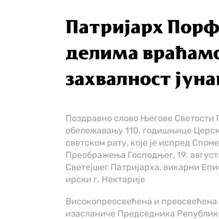
Патријарх Порф
делима враћамо
захвалност јуна
Поздравно слово Његове Светости П
обележавању 110. годишњице Церск
светском рату, које је испред Спо
Преображења Господњег, 19. август
Светејшег Патријарха, викарни Епи
ирски г. Нектарије
Високопреосвећена и преосвећена 
изасланиче Председника Републике