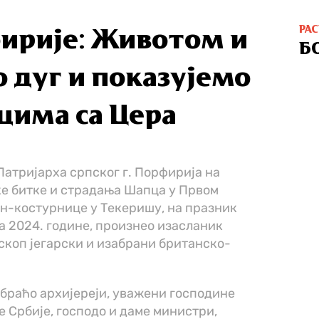
РА
ирије: Животом и
Б
 дуг и показујемо
цима са Цера
атријарха српског г. Порфирија на
е битке и страдања Шапца у Првом
мен-костурнице у Текеришу, на празник
а 2024. године, произнео изасланик
скоп јегарски и изабрани британско-
браћо архијереји, уважени господине
 Србије, господо и даме министри,