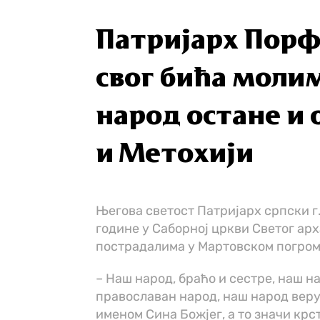
Патријарх Порф
свог бића моли
народ остане и 
и Метохији
Његова светост Патријарх српски г.
године у Саборној цркви Светог ар
пострадалима у Мартовском погрому
– Наш народ, браћо и сестре, наш на
православан народ, наш народ веруј
именом Сина Божјег, а то значи крс