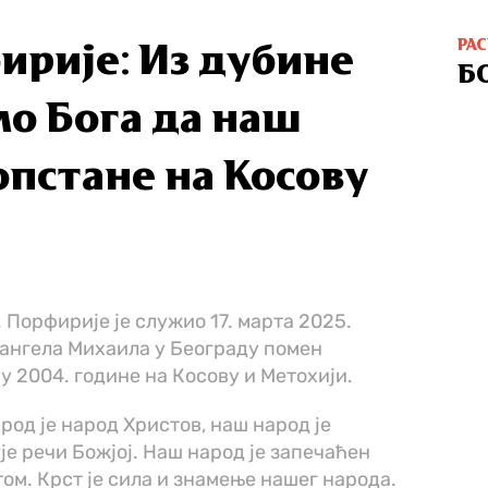
РА
ирије: Из дубине
Б
мо Бога да наш
опстане на Косову
 Порфирије jе служиo 17. марта 2025.
хангела Михаила у Београду помен
 2004. године на Косову и Метохији.
род је народ Христов, наш народ је
е речи Божјој. Наш народ је запечаћен
том. Крст је сила и знамење нашег народа.