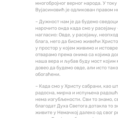
многобројног верног народа. У току
Вујасиновић је одликован правом н
– Дужност нам је да будемо сведоци
нарочито онда када смо у расејању 
нагласио: Овде, у расејању, неопхо
блага, него да бисмо живећи Христ
у простор у којем живимо и истовре
отварамо према онима са којима дол
наша вера и љубав буду мост којим м
довео да будемо овде, али исто так
обогаћени.
– Када смо у Христу сабрани, као шт
радосна, мирна и испуњена радошћу
нема изгубљености. Сви то знамо, св
благодат Духа Светога дотакла то зна
живите у Немачкој далеко од свог ро