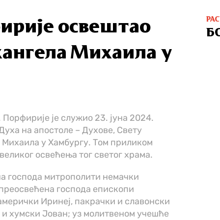
РА
ирије освештао
Б
хангела Михаила у
 Порфирије је служио 23. јуна 2024.
Духа на апостоле – Духове, Свету
а Михаила у Хамбургу. Том приликом
великог освећења тог светог храма.
а господа митрополити немачки
 преосвећена господа епископи
мерички Иринеј, пакрачки и славонски
 и хумски Јован; уз молитвеном учешће