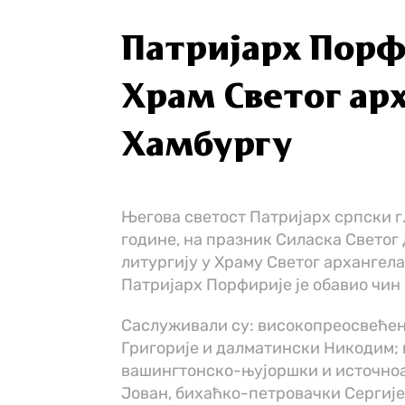
Патријарх Порф
Храм Светог ар
Хамбургу
Његова светост Патријарх српски г.
године, на празник Силаска Светог 
литургију у Храму Светог архангел
Патријарх Порфирије је обавио чин 
Саслуживали су: високопреосвећен
Григорије и далматински Никодим;
вашингтонско-њујоршки и источноа
Јован, бихаћко-петровачки Сергије