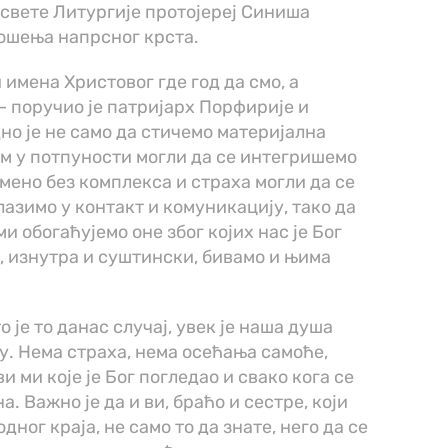
 свете Литургије протојереј Синиша
ошења напрсног крста.
 имена Христовог где год да смо, а
– поручио је патријарх Порфирије и
дно је не само да стичемо материјална
ом у потпуности могли да се интегришемо
мено без комплекса и страха могли да се
азимо у контакт и комуникацију, тако да
и обогаћујемо оне због којих нас је Бог
о, изнутра и суштински, бивамо и њима
о је то данас случај, увек је наша душа
. Нема страха, нема осећања самоће,
и ми које је Бог погледао и свако кога се
. Важно је да и ви, браћо и сестре, који
дног краја, не само то да знате, него да се