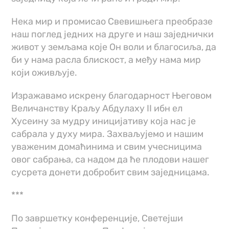
Нека мир и промисао Свевишњега преобразе
наш поглед једних на друге и наш заједнички
живот у земљама које Он воли и благосиља, да
би у нама расла блискост, а међу нама мир
који оживљује.
Изражавамо искрену благодарност Његовом
Величанству Краљу Абдулаху II ибн ел
Хусеину за мудру иницијативу која нас је
сабрала у духу мира. Захваљујемо и нашим
уваженим домаћинима и свим учесницима
овог сабрања, са надом да ће плодови нашег
сусрета донети добробит свим заједницама.
***
По завршетку конференције, Светејши