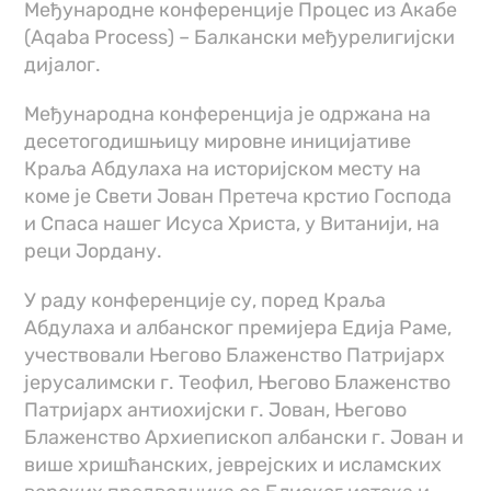
Међународне конференције Процес из Акабе
(Aqaba Process) – Балкански међурелигијски
дијалог.
Међународна конференција је одржана на
десетогодишњицу мировне иницијативе
Краља Абдулаха на историјском месту на
коме је Свети Јован Претеча крстио Господа
и Спаса нашег Исуса Христа, у Витанији, на
реци Јордану.
У раду конференције су, поред Краља
Абдулаха и албанског премијера Едија Раме,
учествовали Његово Блаженство Патријарх
јерусалимски г. Теофил, Његово Блаженство
Патријарх антиохијски г. Јован, Његово
Блаженство Архиепископ албански г. Јован и
више хришћанских, јеврејских и исламских