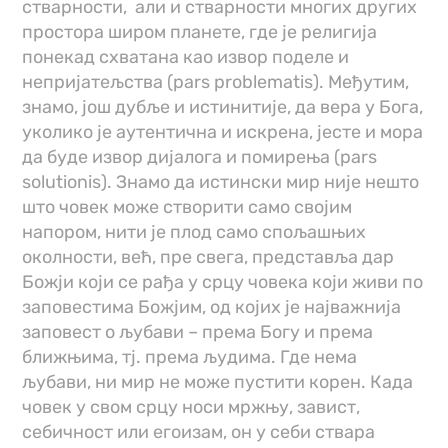
стварности, али и стварности многих других
простора широм планете, где је религија
понекад схватана као извор поделе и
непријатељства (pars problematis). Међутим,
знамо, још дубље и истинитије, да вера у Бога,
уколико је аутентична и искрена, јесте и мора
да буде извор дијалога и помирења (pars
solutionis). Знамо да истински мир није нешто
што човек може створити само својим
напором, нити је плод само спољашњих
околности, већ, пре свега, представља дар
Божји који се рађа у срцу човека који живи по
заповестима Божјим, од којих је најважнија
заповест о љубави – према Богу и према
ближњима, тј. према људима. Где нема
љубави, ни мир не може пустити корен. Када
човек у свом срцу носи мржњу, завист,
себичност или егоизам, он у себи ствара