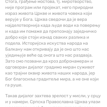
Стога, грађење мостова, тј. миротворство,
није програм или пројекат, него природни
израз живота Цркве и живота човека који
верује у Бога. Црква сведочи да је вера
најделотворнија када људе води ка поверењу
и када им помаже да препознају заједничко
добро које стоји изнад сваких разлика и
подела. Историјска искуства народа на
Балкану нам откривају да је оно што нас
уједињује веће од онога што нас раздваја.
Зато смо позвани да кроз добронамеран и
одговоран дијалог градимо миран суживот
као трајни оквир живота наших народа, јер
Бог благосиља градитеље мира, а не оне који
га руше.
Такав дијалог захтева зрелост у мисли, у срцу
и у намери. Српска Православна Црква улази