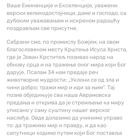
Ваше Еминенције и Екселенције, уважени
верски великодостојници, даме и господо, са
дубоким уважавањем и искреном радошћу
поздрављам све присутне,
Сабрани смо, по промислу Божјем, на овом
благословеном месту Крштења Исуса Христа,
где је Јован Крститељ позивао народ на
обнову срца и на тражење оног мира који Бог
дарује. Псалам 34 нам предаје реч
животворне мудрости: „Уклони се од зла и
чини добро; тражи мир и иди за њим“. Тај
позив обједињује сва наша Аврамовска
предања и открива да је стремљење ка миру
уписано у саму суштину нашег верског
наслеђа. Овде долазимо да учинимо управо
то: да тражимо мир и правду, и да као
сапутници ходимо путем који Бог поставља