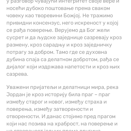
у разговор чувајући интегритет своје вере и
носећи дубоко поштовање према сваком
човеку као творевини Божјој. Не тражимо
привидни консензус, него искреност у којој
се рађа поверење. Верујемо да Бог жели
сусрет и да људске заједнице сазревају кроз
размену, кроз сарадњу и кроз заједничку
потрагу за добром. Тамо где се духовна
дубина спаја са делатном добротом, рађа се
дијалог који издржава напетости и кроз њих
сазрева.
Уважени пријатељи и делатници мира, река
Јордан је кроз историју била праг – праг
између старог и новог, између страха и
поверења, између затворености и
отворености. И данас стојимо пред прагом
који нас позива на храброст, на поверење и
на отвореност једних према другима.