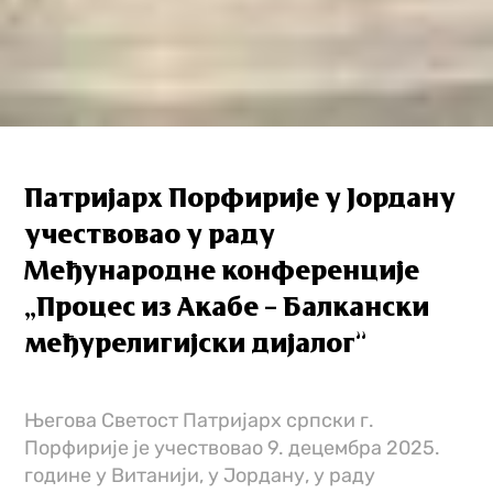
Патријарх Порфирије у Јордану
учествовао у раду
Међународне конференције
„Процес из Акабе – Балкански
међурелигијски дијалог”
Његова Светост Патријарх српски г.
Порфирије је учествовао 9. децембра 2025.
године у Витанији, у Јордану, у раду