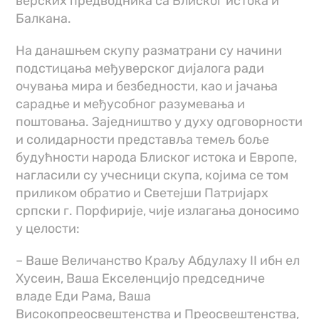
верских предводника са Блиског истока и
Балкана.
На данашњем скупу разматрани су начини
подстицања међуверског дијалога ради
очувања мира и безбедности, као и јачања
сарадње и међусобног разумевања и
поштовања. Заједништво у духу одговорности
и солидарности представља темељ боље
будућности народа Блиског истока и Европе,
нагласили су учесници скупа, којима се том
приликом обратио и Светејши Патријарх
српски г. Порфирије, чије излагања доносимо
у целости:
– Ваше Величанство Краљу Абдулаху II ибн ел
Хусеин, Ваша Екселенцијо председниче
владе Еди Рама, Ваша
Високопреосвештенства и Преосвештенства,