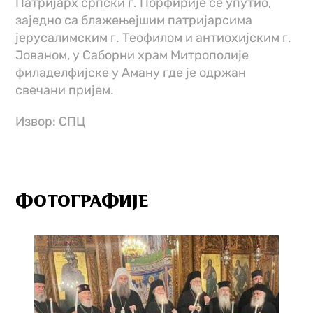
Патријарх српски г. Порфирије се упутио,
заједно са блажењејшим патријарсима
јерусалимским г. Теофилом и антиохијским г.
Јованом, у Саборни храм Митрополије
филаделфијске у Аману где је одржан
свечани пријем.
Извор: СПЦ
ФОТОГРАФИЈЕ