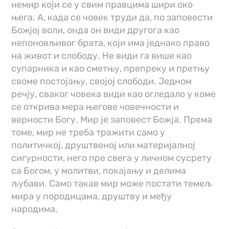
немир који се у свим правцима шири око
њега. А, када се човек труди да, по заповести
Божјој воли, онда он види другога као
непоновљивог брата, који има једнако право
на живот и слободу. Не види га више као
супарника и као сметњу, препреку и претњу
своме постојању, својој слободи. Једном
речју, сваког човека види као огледало у коме
се открива мера његове човечности и
верности Богу. Мир је заповест Божја. Према
томе, мир не треба тражити само у
политичкој, друштвеној или материјалној
сигурности, него пре свега у личном сусрету
са Богом, у молитви, покајању и делима
љубави. Само такав мир може постати темељ
мира у породицама, друштву и међу
народима.