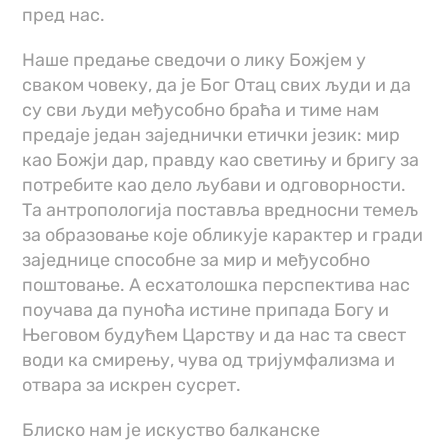
пред нас.
Наше предање сведочи о лику Божјем у
сваком човеку, да је Бог Отац свих људи и да
су сви људи међусобно браћа и тиме нам
предаје један заједнички етички језик: мир
као Божји дар, правду као светињу и бригу за
потребите као дело љубави и одговорности.
Та антропологија поставља вредносни темељ
за образовање које обликује карактер и гради
заједнице способне за мир и међусобно
поштовање. А есхатолошка перспектива нас
поучава да пуноћа истине припада Богу и
Његовом будућем Царству и да нас та свест
води ка смирењу, чува од тријумфализма и
отвара за искрен сусрет.
Блиско нам је искуство балканске