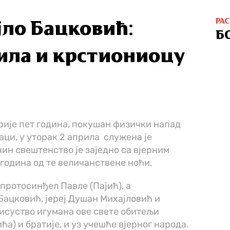
РА
јло Бацковић:
Б
сила и крстиониоцу
рије пет годинa, покушан физички напад
ци, у уторак 2 априла служена је
чин свештенство је заједно са вјерним
година од те величанствене ноћи.
протосинђел Павле (Пајић), а
Бацковић, јереј Душан Михајловић и
рисуство игумана ове свете обитељи
) и братије, и уз учешће вјерног народа.