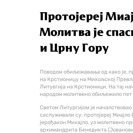
Протојереј Миа
Молитва је спа
и Црну Гору
Поводом обиљежавања од како је, п
на Крстионицу на Михољској Превла
Литуегија на Крстионици. На тај на
народом молитвено обиљежило пет 
Светом Литургијом је началствовао 
саслуживали су: протојереј Миајло 
јерођакон Михајло, уз молитвено п
архимандрита Бенедикта (Јовановића