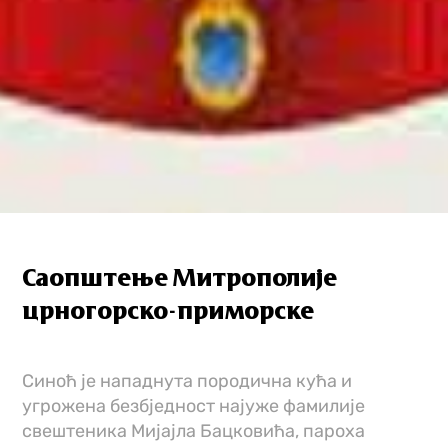
Саопштење Митрополије
црногорско-приморске
Синоћ је нападнута породична кућа и
угрожена безбједност најуже фамилије
свештеника Мијајла Бацковића, пароха