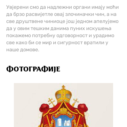
Увјерени смо да надлежни органи имају моћи
да брзо расвијетле овај злочиначки чин, а на
све друштвене чиниоце још једном апелујемо
да у овим тешким данима пуних искушења
покажемо потребну одговорност и урадимо
све како би се мир и сигурност вратили у
наше домове.
ФОТОГРАФИЈЕ