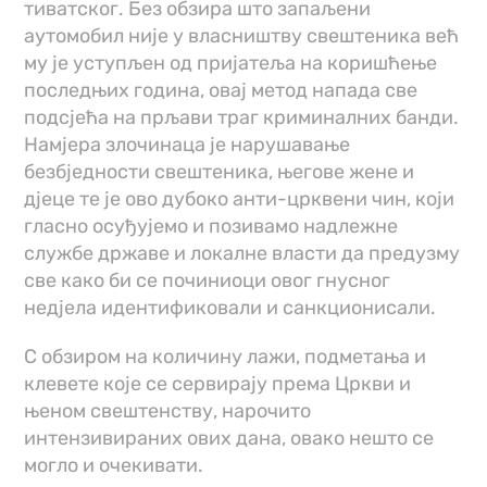
тиватског. Без обзира што запаљени
аутомобил није у власништву свештеника већ
му је уступљен од пријатеља на коришћење
последњих година, овај метод напада све
подсјећа на прљави траг криминалних банди.
Намјера злочинаца је нарушавање
безбједности свештеника, његове жене и
дјеце те је ово дубоко анти-црквени чин, који
гласно осуђујемо и позивамо надлежне
службе државе и локалне власти да предузму
све како би се починиоци овог гнусног
недјела идентификовали и санкционисали.
С обзиром на количину лажи, подметања и
клевете које се сервирају према Цркви и
њеном свештенству, нарочито
интензивираних ових дана, овако нешто се
могло и очекивати.